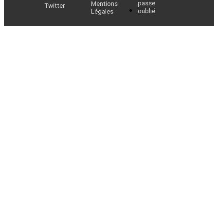
passe
Mentions
Twitter
oublié
Légales