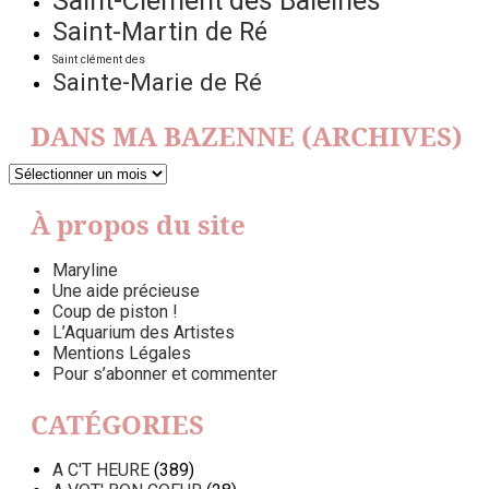
Saint-Clément des Baleines
Saint-Martin de Ré
Saint clément des
Sainte-Marie de Ré
DANS MA BAZENNE (ARCHIVES)
DANS
MA
BAZENNE
À propos du site
(ARCHIVES)
Maryline
Une aide précieuse
Coup de piston !
L’Aquarium des Artistes
Mentions Légales
Pour s’abonner et commenter
CATÉGORIES
A C'T HEURE
(389)