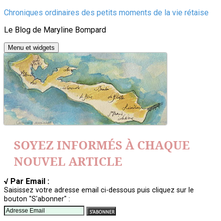
Aller
Chroniques ordinaires des petits moments de la vie rétaise
au
Le Blog de Maryline Bompard
contenu
Menu et widgets
SOYEZ INFORMÉS À CHAQUE
NOUVEL ARTICLE
√ Par Email :
Saisissez votre adresse email ci-dessous puis cliquez sur le
bouton "S'abonner" :