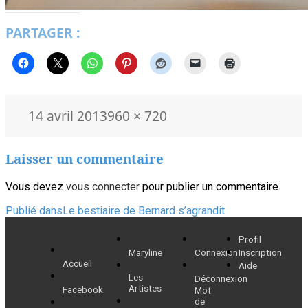
PARTAGER :
Publié
Taille
14 avril 2013
960 × 720
le
réelle
Laisser un commentaire
Vous devez
vous connecter
pour publier un commentaire.
Navigation
Publié dans
Le bestiaire de Bernard s’agrandit
de
Profil
Maryline
Connexion
Inscription
l’article
Accueil
Aide
Les
Déconnexion
Artistes
Facebook
Mot
de