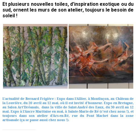
Et plusieurs nouvelles toiles, d’inspiration exotique ou du
sud, ornent les murs de son atelier, toujours le besoin de
soleil !
L’actualité de Bernard Frigière : Expo dans l’Allier, à Montluçon, au Château de
la Louvière, du 20 avril au 12 mai, où il est invité d’honneur. Expo en Bretagne,
au Salon Art’Dréanais, dans la ville de Saint-André des Eaux, du 30 avril au 12
mai. Expo à l’Ancre Maritaise en mai, à Sainte-Marie-de Ré (c’est chez nous !), et
toujours dans son atelier d’Ars-en-Ré, rue du Pont Machet dans la zone
artisanale (ça se passe aussi chez nous !).