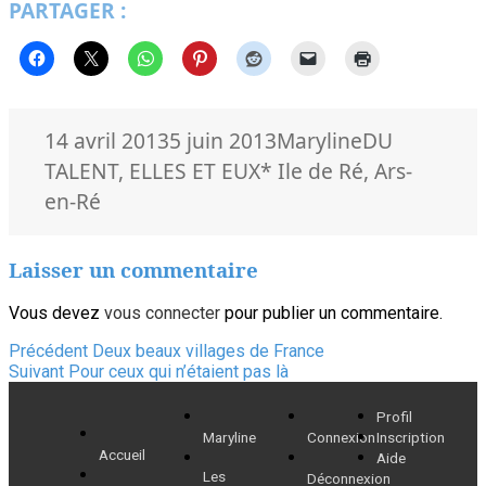
PARTAGER :
Publié
Auteur
Catégories
14 avril 2013
5 juin 2013
Maryline
DU
le
Mots-
TALENT
,
ELLES ET EUX
* Ile de Ré
,
Ars-
clés
en-Ré
Laisser un commentaire
Vous devez
vous connecter
pour publier un commentaire.
Navigation
Article
Précédent
Deux beaux villages de France
Article
précédent :
Suivant
Pour ceux qui n’étaient pas là
de
suivant :
Profil
l’article
Maryline
Connexion
Inscription
Accueil
Aide
Les
Déconnexion