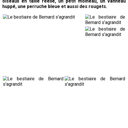
oiseaux en taille réelle, un petit moineau, un vanneau
huppé, une perruche bleue et aussi des rougets.