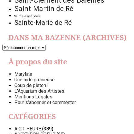
Saint-Clément des Baleines
Saint-Martin de Ré
Saint clément des
Sainte-Marie de Ré
DANS MA BAZENNE (ARCHIVES)
DANS
MA
BAZENNE
À propos du site
(ARCHIVES)
Maryline
Une aide précieuse
Coup de piston !
L’Aquarium des Artistes
Mentions Légales
Pour s’abonner et commenter
CATÉGORIES
A C'T HEURE
(389)