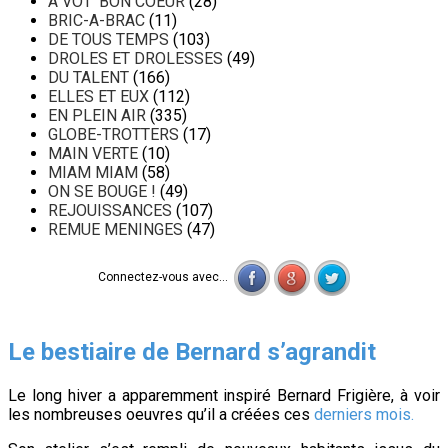
A VOT' BON COEUR
(28)
BRIC-A-BRAC
(11)
DE TOUS TEMPS
(103)
DROLES ET DROLESSES
(49)
DU TALENT
(166)
ELLES ET EUX
(112)
EN PLEIN AIR
(335)
GLOBE-TROTTERS
(17)
MAIN VERTE
(10)
MIAM MIAM
(58)
ON SE BOUGE !
(49)
REJOUISSANCES
(107)
REMUE MENINGES
(47)
Connectez-vous avec...
Le bestiaire de Bernard s’agrandit
Le long hiver a apparemment inspiré Bernard Frigière, à voir
les nombreuses oeuvres qu’il a créées ces
derniers mois.