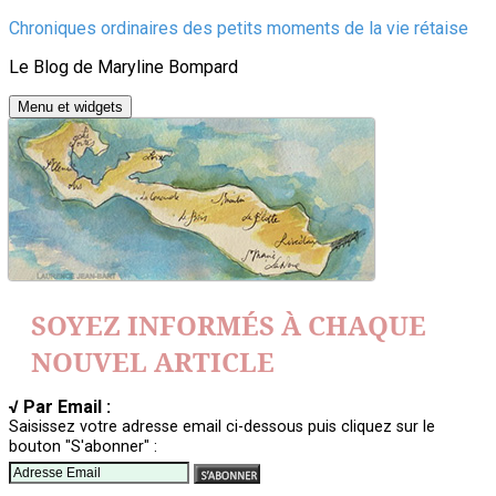
Aller
Chroniques ordinaires des petits moments de la vie rétaise
au
Le Blog de Maryline Bompard
contenu
Menu et widgets
SOYEZ INFORMÉS À CHAQUE
NOUVEL ARTICLE
√ Par Email :
Saisissez votre adresse email ci-dessous puis cliquez sur le
bouton "S'abonner" :