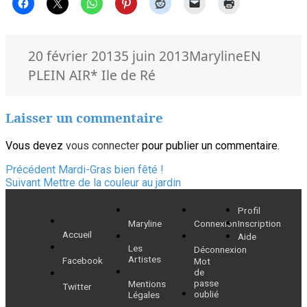
Publié
Auteur
Catégorie
20 février 2013
5 juin 2013
Maryline
EN
le
Mots-
PLEIN AIR
* Ile de Ré
clés
Laisser un commentaire
Vous devez
vous connecter
pour publier un commentaire.
Navigation
Article
Précédent
Mardi-Gras bien fêté !
Article
précédent :
Suivant
Mettre de la couleur au jardin
de
suivant :
Profil
l’article
Maryline
Connexion
Inscription
Accueil
Aide
Les
Déconnexion
Artistes
Facebook
Mot
de
passe
Mentions
Twitter
oublié
Légales