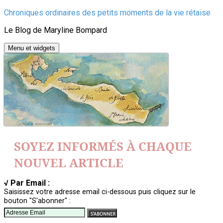
Aller
Chroniques ordinaires des petits moments de la vie rétaise
au
Le Blog de Maryline Bompard
contenu
Menu et widgets
SOYEZ INFORMÉS À CHAQUE
NOUVEL ARTICLE
√ Par Email :
Saisissez votre adresse email ci-dessous puis cliquez sur le
bouton "S'abonner" :