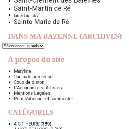
Saint-Clément des Baleines
Saint-Martin de Ré
Saint clément des
Sainte-Marie de Ré
DANS MA BAZENNE (ARCHIVES)
DANS
MA
BAZENNE
À propos du site
(ARCHIVES)
Maryline
Une aide précieuse
Coup de piston !
L’Aquarium des Artistes
Mentions Légales
Pour s’abonner et commenter
CATÉGORIES
A C'T HEURE
(389)