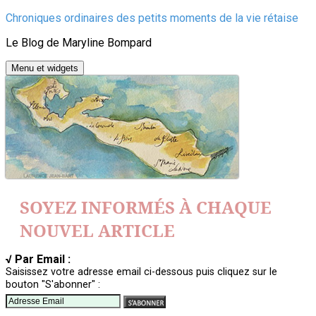
Aller
Chroniques ordinaires des petits moments de la vie rétaise
au
Le Blog de Maryline Bompard
contenu
Menu et widgets
SOYEZ INFORMÉS À CHAQUE
NOUVEL ARTICLE
√ Par Email :
Saisissez votre adresse email ci-dessous puis cliquez sur le
bouton "S'abonner" :