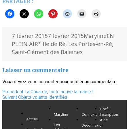
PARTAGER :
Publié
Auteur
Catégori
7 février 2015
7 février 2015
Maryline
EN
le
Mots-
PLEIN AIR
* Ile de Ré
,
Les Portes-en-Ré
,
clés
Saint-Clément des Baleines
Laisser un commentaire
Vous devez
vous connecter
pour publier un commentaire.
Navigation
Article
Précédent
La Couarde, toute neuve la mairie !
Article
précédent :
Suivant
Objets volants identifiés
de
suivant :
Profil
l’article
Maryline
Connexion
Inscription
Accueil
Aide
Les
Déconnexion