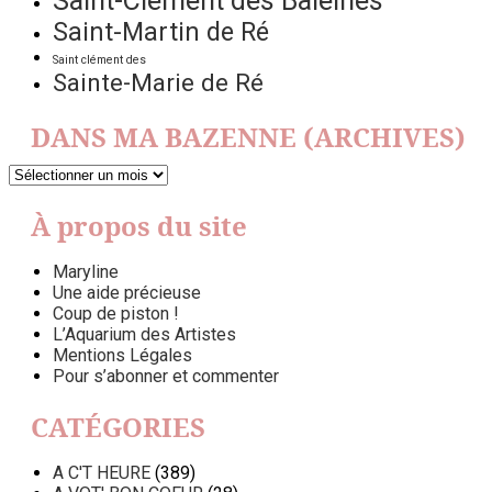
Saint-Clément des Baleines
Saint-Martin de Ré
Saint clément des
Sainte-Marie de Ré
DANS MA BAZENNE (ARCHIVES)
DANS
MA
BAZENNE
À propos du site
(ARCHIVES)
Maryline
Une aide précieuse
Coup de piston !
L’Aquarium des Artistes
Mentions Légales
Pour s’abonner et commenter
CATÉGORIES
A C'T HEURE
(389)