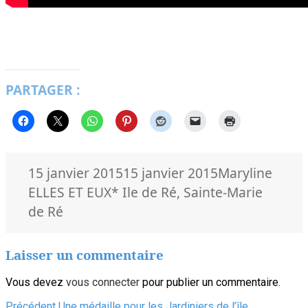
PARTAGER :
Publié
Auteur
Catég
15 janvier 2015
15 janvier 2015
Maryline
le
Mots-
ELLES ET EUX
* Ile de Ré
,
Sainte-Marie
clés
de Ré
Laisser un commentaire
Vous devez
vous connecter
pour publier un commentaire.
Article
Précédent
Une médaille pour les Jardiniers de l’île