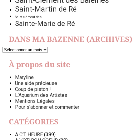
Saint-Clément des Baleines
Saint-Martin de Ré
Saint clément des
Sainte-Marie de Ré
DANS MA BAZENNE (ARCHIVES)
DANS
MA
BAZENNE
À propos du site
(ARCHIVES)
Maryline
Une aide précieuse
Coup de piston !
L’Aquarium des Artistes
Mentions Légales
Pour s’abonner et commenter
CATÉGORIES
A C'T HEURE
(389)