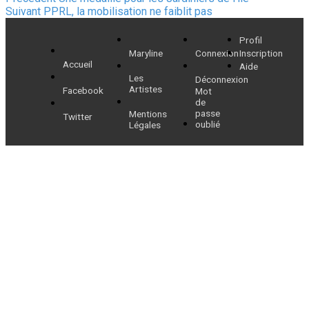
Navigation
Article
précédent :
Suivant
PPRL, la mobilisation ne faiblit pas
de
suivant :
Profil
l’article
Maryline
Connexion
Inscription
Accueil
Aide
Les
Déconnexion
Artistes
Facebook
Mot
de
passe
Mentions
Twitter
oublié
Légales