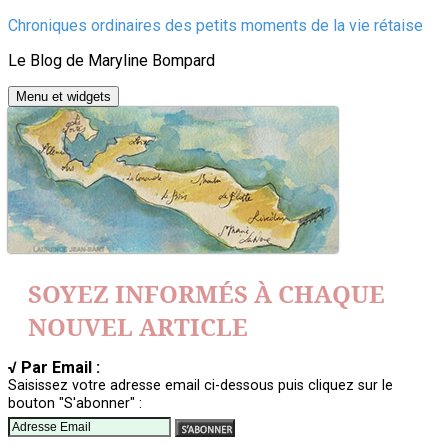
Aller
Chroniques ordinaires des petits moments de la vie rétaise
au
Le Blog de Maryline Bompard
contenu
Menu et widgets
SOYEZ INFORMÉS À CHAQUE
NOUVEL ARTICLE
√ Par Email :
Saisissez votre adresse email ci-dessous puis cliquez sur le
bouton "S'abonner" :