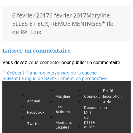
Publié
Auteur
Catégori
6 février 2017
6 février 2017
Maryline
le
Mots-
ELLES ET EUX
,
REMUE MENINGES
* Ile
clés
de Ré
,
Loix
Laisser un commentaire
Vous devez
vous connecter
pour publier un commentaire.
Navigation
Article
Précédent
Primaires citoyennes de la gauche
Article
précédent :
Suivant
La digue de Saint-Clément, en perspective
de
suivant :
Profil
l’article
Maryline
Connexion
Inscription
Accueil
Aide
Les
Déconnexion
Artistes
Facebook
Mot
de
passe
Mentions
Twitter
oublié
Légales