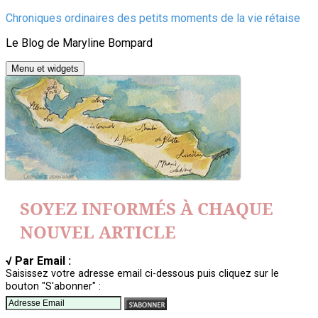
Aller
Chroniques ordinaires des petits moments de la vie rétaise
au
Le Blog de Maryline Bompard
contenu
Menu et widgets
SOYEZ INFORMÉS À CHAQUE
NOUVEL ARTICLE
√ Par Email :
Saisissez votre adresse email ci-dessous puis cliquez sur le
bouton "S'abonner" :