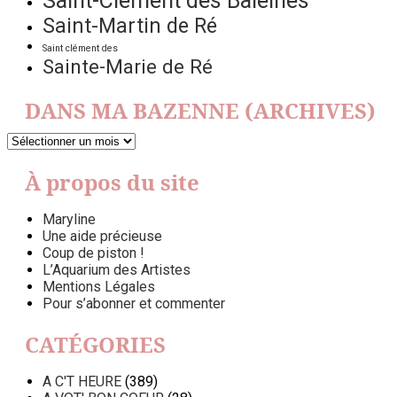
Saint-Clément des Baleines
Saint-Martin de Ré
Saint clément des
Sainte-Marie de Ré
DANS MA BAZENNE (ARCHIVES)
DANS
MA
BAZENNE
À propos du site
(ARCHIVES)
Maryline
Une aide précieuse
Coup de piston !
L’Aquarium des Artistes
Mentions Légales
Pour s’abonner et commenter
CATÉGORIES
A C'T HEURE
(389)