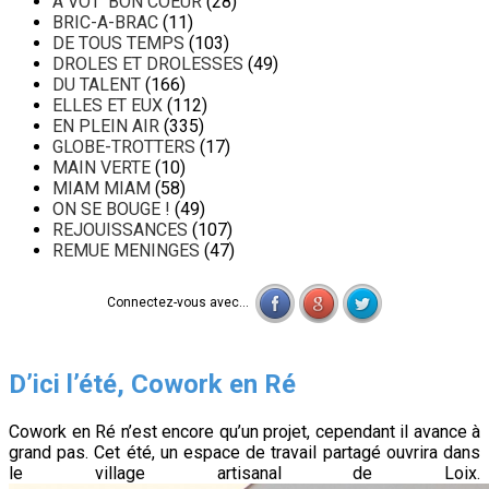
A VOT' BON COEUR
(28)
BRIC-A-BRAC
(11)
DE TOUS TEMPS
(103)
DROLES ET DROLESSES
(49)
DU TALENT
(166)
ELLES ET EUX
(112)
EN PLEIN AIR
(335)
GLOBE-TROTTERS
(17)
MAIN VERTE
(10)
MIAM MIAM
(58)
ON SE BOUGE !
(49)
REJOUISSANCES
(107)
REMUE MENINGES
(47)
Connectez-vous avec...
D’ici l’été, Cowork en Ré
Cowork en Ré n’est encore qu’un projet, cependant il avance à
grand pas. Cet été, un espace de travail partagé ouvrira dans
le village artisanal de Loix.