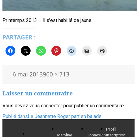
Printemps 2013 – Il s’est habillé de jaune.
PARTAGER :
Publié
Taille
6 mai 2013
960 × 713
le
réelle
Laisser un commentaire
Vous devez
vous connecter
pour publier un commentaire.
Navigation
Publié dans
Le Jeannette Roger part en balade
de
Profil
Maryline
Connexion
Inscription