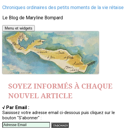
Aller
Chroniques ordinaires des petits moments de la vie rétaise
au
Le Blog de Maryline Bompard
contenu
Menu et widgets
SOYEZ INFORMÉS À CHAQUE
NOUVEL ARTICLE
√ Par Email :
Saisissez votre adresse email ci-dessous puis cliquez sur le
bouton "S'abonner" :