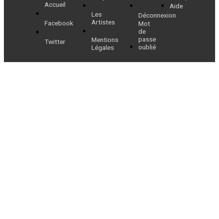
l’article
Accueil
Aide
Les
Déconnexion
Artistes
Facebook
Mot
de
passe
Mentions
Twitter
oublié
Légales