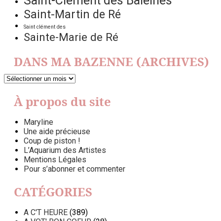
Saint-Clément des Baleines
Saint-Martin de Ré
Saint clément des
Sainte-Marie de Ré
DANS MA BAZENNE (ARCHIVES)
DANS
MA
BAZENNE
À propos du site
(ARCHIVES)
Maryline
Une aide précieuse
Coup de piston !
L’Aquarium des Artistes
Mentions Légales
Pour s’abonner et commenter
CATÉGORIES
A C'T HEURE
(389)