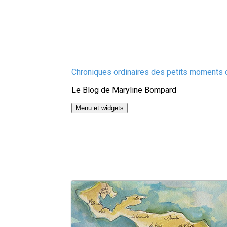
Aller
Chroniques ordinaires des petits moments d
au
Le Blog de Maryline Bompard
contenu
Menu et widgets