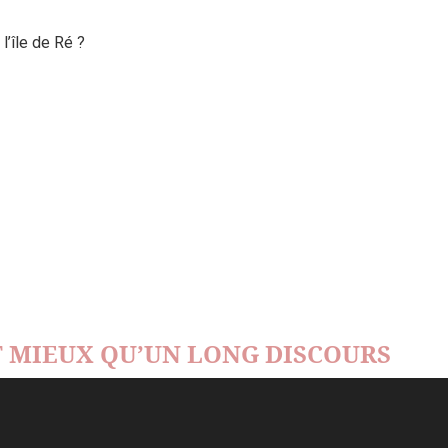
’île de Ré ?
 MIEUX QU’UN LONG DISCOURS