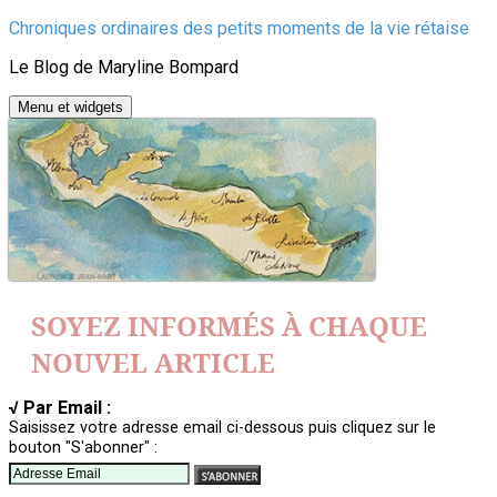
Aller
Chroniques ordinaires des petits moments de la vie rétaise
au
Le Blog de Maryline Bompard
contenu
Menu et widgets
SOYEZ INFORMÉS À CHAQUE
NOUVEL ARTICLE
√ Par Email :
Saisissez votre adresse email ci-dessous puis cliquez sur le
bouton "S'abonner" :