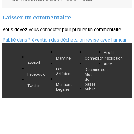
le
réelle
Laisser un commentaire
Vous devez
vous connecter
pour publier un commentaire.
Navigation
Publié dans
Prévention des déchets, on révise avec humour
de
Profil
Maryline
Connexion
Inscription
l’article
Accueil
Aide
Les
Déconnexion
Artistes
Facebook
Mot
de
passe
Mentions
Twitter
oublié
Légales