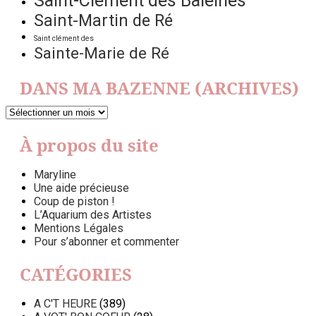
Saint-Clément des Baleines
Saint-Martin de Ré
Saint clément des
Sainte-Marie de Ré
DANS MA BAZENNE (ARCHIVES)
DANS
MA
BAZENNE
À propos du site
(ARCHIVES)
Maryline
Une aide précieuse
Coup de piston !
L’Aquarium des Artistes
Mentions Légales
Pour s’abonner et commenter
CATÉGORIES
A C'T HEURE
(389)