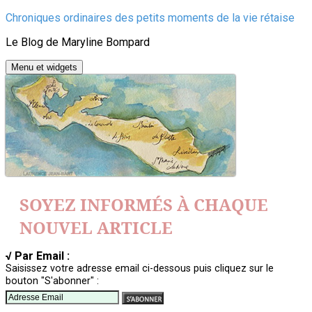
Aller
Chroniques ordinaires des petits moments de la vie rétaise
au
Le Blog de Maryline Bompard
contenu
Menu et widgets
SOYEZ INFORMÉS À CHAQUE
NOUVEL ARTICLE
√ Par Email :
Saisissez votre adresse email ci-dessous puis cliquez sur le
bouton "S'abonner" :