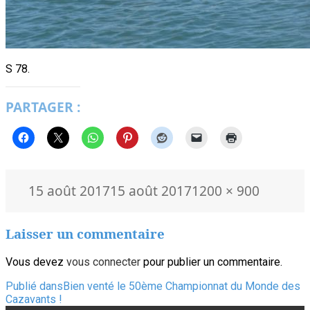
S 78.
PARTAGER :
Publié
Taille
15 août 2017
15 août 2017
1200 × 900
le
réelle
Laisser un commentaire
Vous devez
vous connecter
pour publier un commentaire.
Navigation
Publié dans
Bien venté le 50ème Championnat du Monde des
Cazavants !