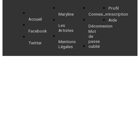
de
Profil
l’article
Maryline
Connexion
Inscription
Accueil
Aide
Les
Déconnexion
Artistes
Facebook
Mot
de
passe
Mentions
Twitter
oublié
Légales