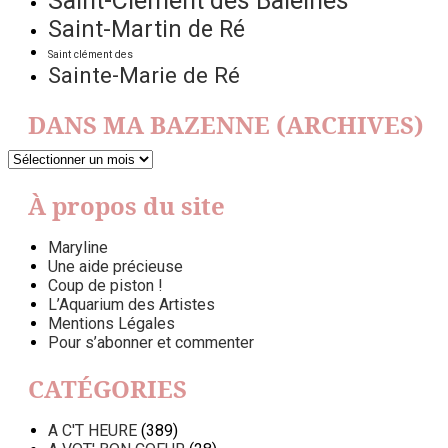
Saint-Clément des Baleines
Saint-Martin de Ré
Saint clément des
Sainte-Marie de Ré
DANS MA BAZENNE (ARCHIVES)
DANS
MA
BAZENNE
À propos du site
(ARCHIVES)
Maryline
Une aide précieuse
Coup de piston !
L’Aquarium des Artistes
Mentions Légales
Pour s’abonner et commenter
CATÉGORIES
A C'T HEURE
(389)