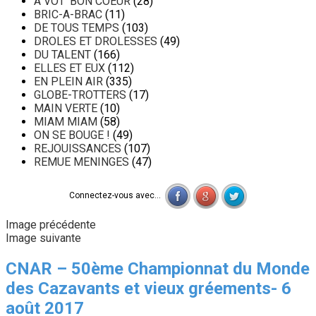
A VOT' BON COEUR
(28)
BRIC-A-BRAC
(11)
DE TOUS TEMPS
(103)
DROLES ET DROLESSES
(49)
DU TALENT
(166)
ELLES ET EUX
(112)
EN PLEIN AIR
(335)
GLOBE-TROTTERS
(17)
MAIN VERTE
(10)
MIAM MIAM
(58)
ON SE BOUGE !
(49)
REJOUISSANCES
(107)
REMUE MENINGES
(47)
Connectez-vous avec...
Image précédente
Image suivante
CNAR – 50ème Championnat du Monde
des Cazavants et vieux gréements- 6
août 2017