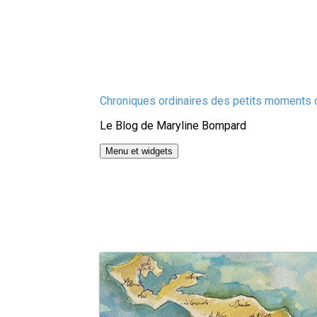
Aller
Chroniques ordinaires des petits moments d
au
Le Blog de Maryline Bompard
contenu
Menu et widgets