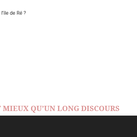
’île de Ré ?
 MIEUX QU’UN LONG DISCOURS