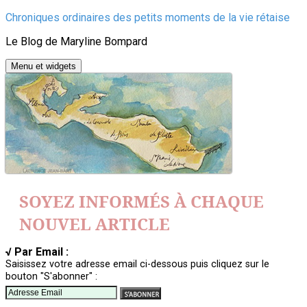
Aller
Chroniques ordinaires des petits moments de la vie rétaise
au
Le Blog de Maryline Bompard
contenu
Menu et widgets
SOYEZ INFORMÉS À CHAQUE
NOUVEL ARTICLE
√ Par Email :
Saisissez votre adresse email ci-dessous puis cliquez sur le
bouton "S'abonner" :