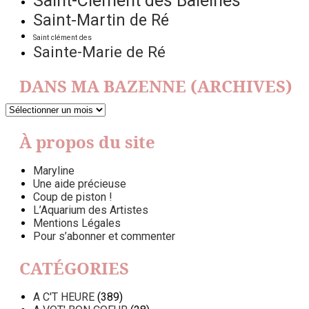
Saint-Clément des Baleines
Saint-Martin de Ré
Saint clément des
Sainte-Marie de Ré
DANS MA BAZENNE (ARCHIVES)
DANS
MA
BAZENNE
À propos du site
(ARCHIVES)
Maryline
Une aide précieuse
Coup de piston !
L’Aquarium des Artistes
Mentions Légales
Pour s’abonner et commenter
CATÉGORIES
A C'T HEURE
(389)