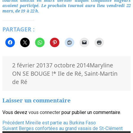
tournoi amical en mars dernier auquel cinquante nageurs
avaient participé.
Le prochain tournoi aura lieu vendredi 22
mars, de 19 à 22 h.
PARTAGER :
Publié
Auteur
Catégo
2 février 2013
7 octobre 2014
Maryline
le
Mots-
ON SE BOUGE !
* Ile de Ré
,
Saint-Martin
clés
de Ré
Laisser un commentaire
Vous devez
vous connecter
pour publier un commentaire.
Navigation
Article
Précédent
Mireille est partie au Burkina Faso
Article
précédent :
Suivant
Berges confortées au grand vasais de St-Clément