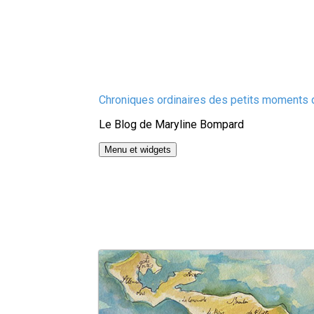
Aller
Chroniques ordinaires des petits moments d
au
Le Blog de Maryline Bompard
contenu
Menu et widgets