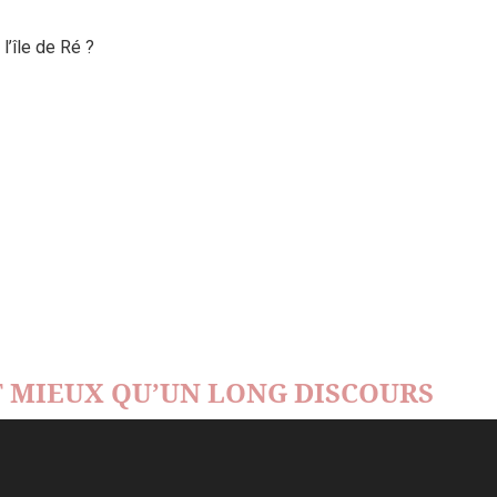
’île de Ré ?
 MIEUX QU’UN LONG DISCOURS