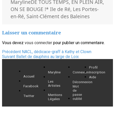
le
Catégories
Maryline
DE TOUS TEMPS
,
EN PLEIN AIR
,
Mots-
ON SE BOUGE !
* Ile de Ré
,
Les Portes-
clés
en-Ré
,
Saint-Clément des Baleines
Laisser un commentaire
Vous devez
vous connecter
pour publier un commentaire.
Navigation
Article
Précédent
NACL, dédicace-graff à Kathy et Clown
Article
précédent :
Suivant
Ballet de dauphins au large de Loix
de
suivant :
Profil
l’article
Maryline
Connexion
Inscription
Accueil
Aide
Les
Déconnexion
Artistes
Facebook
Mot
de
passe
Mentions
Twitter
oublié
Légales