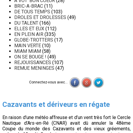
A VOT' BON COEUR
(28)
BRIC-A-BRAC
(11)
DE TOUS TEMPS
(103)
DROLES ET DROLESSES
(49)
DU TALENT
(166)
ELLES ET EUX
(112)
EN PLEIN AIR
(335)
GLOBE-TROTTERS
(17)
MAIN VERTE
(10)
MIAM MIAM
(58)
ON SE BOUGE !
(49)
REJOUISSANCES
(107)
REMUE MENINGES
(47)
Connectez-vous avec...
Cazavants et dériveurs en régate
En raison d’une météo affreuse et d’un vent très fort le Cercle
Nautique d’Ars-en-Ré (CNAR) avait dû annuler la 48ème
Coupe du monde des Cazavants et des vieux gréements,