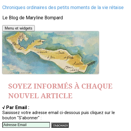
Aller
Chroniques ordinaires des petits moments de la vie rétaise
au
Le Blog de Maryline Bompard
contenu
Menu et widgets
SOYEZ INFORMÉS À CHAQUE
NOUVEL ARTICLE
√ Par Email :
Saisissez votre adresse email ci-dessous puis cliquez sur le
bouton "S'abonner" :