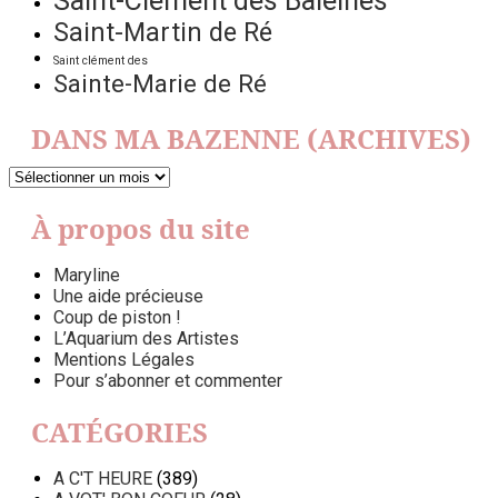
Saint-Clément des Baleines
Saint-Martin de Ré
Saint clément des
Sainte-Marie de Ré
DANS MA BAZENNE (ARCHIVES)
DANS
MA
BAZENNE
À propos du site
(ARCHIVES)
Maryline
Une aide précieuse
Coup de piston !
L’Aquarium des Artistes
Mentions Légales
Pour s’abonner et commenter
CATÉGORIES
A C'T HEURE
(389)