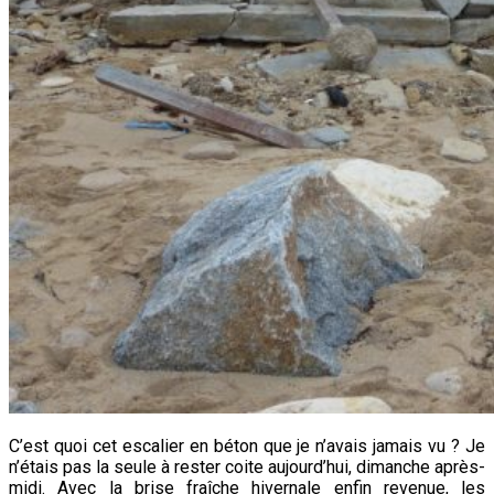
C’est quoi cet escalier en béton que je n’avais jamais vu ? Je
n’étais pas la seule à rester coite aujourd’hui, dimanche après-
midi. Avec la brise fraîche hivernale enfin revenue, les