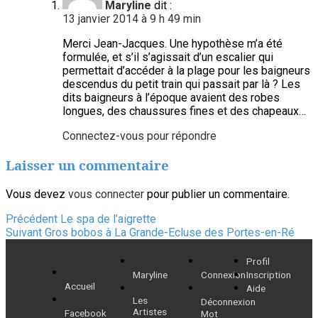
Maryline
dit :
13 janvier 2014 à 9 h 49 min
Merci Jean-Jacques. Une hypothèse m’a été
formulée, et s’il s’agissait d’un escalier qui
permettait d’accéder à la plage pour les baigneurs
descendus du petit train qui passait par là ? Les
dits baigneurs à l’époque avaient des robes
longues, des chaussures fines et des chapeaux…
Connectez-vous pour répondre
Laisser un commentaire
Vous devez
vous connecter
pour publier un commentaire.
Navigation
Article
Précédent
Le spa de l’aigrette
Article
précédent :
Suivant
Gros bobos à La Grande-Ecluse des Portes-en-Ré
de
suivant :
Profil
l’article
Maryline
Connexion
Inscription
Accueil
Aide
Les
Déconnexion
Artistes
Facebook
Mot