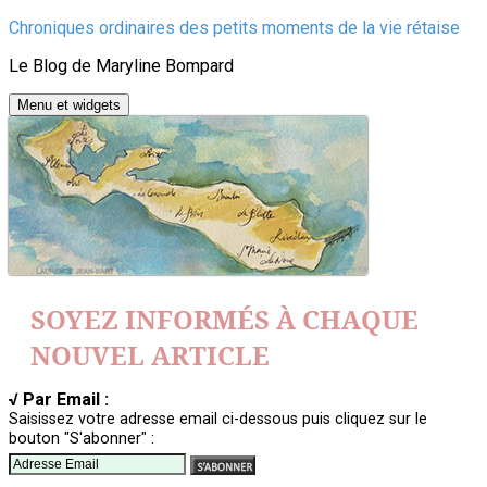
Aller
Chroniques ordinaires des petits moments de la vie rétaise
au
Le Blog de Maryline Bompard
contenu
Menu et widgets
SOYEZ INFORMÉS À CHAQUE
NOUVEL ARTICLE
√ Par Email :
Saisissez votre adresse email ci-dessous puis cliquez sur le
bouton "S'abonner" :