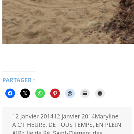
PARTAGER :
Publié
Auteur
Catég
12 janvier 2014
12 janvier 2014
Maryline
le
A C'T HEURE
,
DE TOUS TEMPS
,
EN PLEIN
Mots-
AIR
* Ile de Ré
,
Saint-Clément des