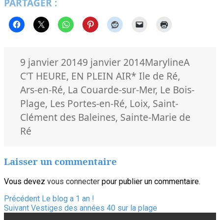
PARTAGER :
Publié
Auteur
Catégor
9 janvier 2014
9 janvier 2014
Maryline
A
le
Mots-
C'T HEURE
,
EN PLEIN AIR
* Ile de Ré
,
clés
Ars-en-Ré
,
La Couarde-sur-Mer
,
Le Bois-
Plage
,
Les Portes-en-Ré
,
Loix
,
Saint-
Clément des Baleines
,
Sainte-Marie de
Ré
Laisser un commentaire
Vous devez
vous connecter
pour publier un commentaire.
Navigation
Article
Précédent
Le blog a 1 an !
Article
précédent :
Suivant
Vestiges des années 40 sur la plage
de
suivant :