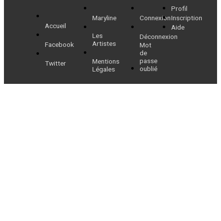
Profil
l’article
Maryline
Connexion
Inscription
Accueil
Aide
Les
Déconnexion
Artistes
Facebook
Mot
de
passe
Mentions
Twitter
oublié
Légales