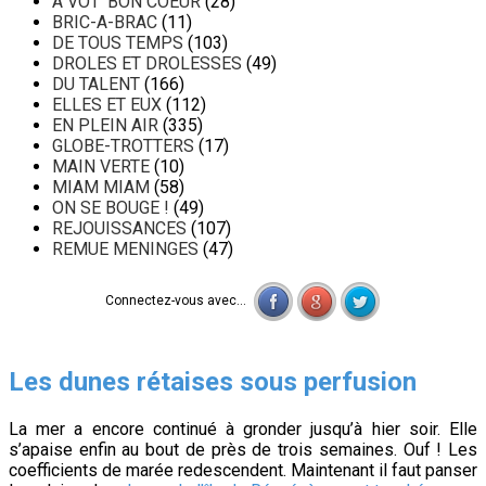
A VOT' BON COEUR
(28)
BRIC-A-BRAC
(11)
DE TOUS TEMPS
(103)
DROLES ET DROLESSES
(49)
DU TALENT
(166)
ELLES ET EUX
(112)
EN PLEIN AIR
(335)
GLOBE-TROTTERS
(17)
MAIN VERTE
(10)
MIAM MIAM
(58)
ON SE BOUGE !
(49)
REJOUISSANCES
(107)
REMUE MENINGES
(47)
Connectez-vous avec...
Les dunes rétaises sous perfusion
La mer a encore continué à gronder jusqu’à hier soir. Elle
s’apaise enfin au bout de près de trois semaines. Ouf ! Les
coefficients de marée redescendent. Maintenant il faut panser