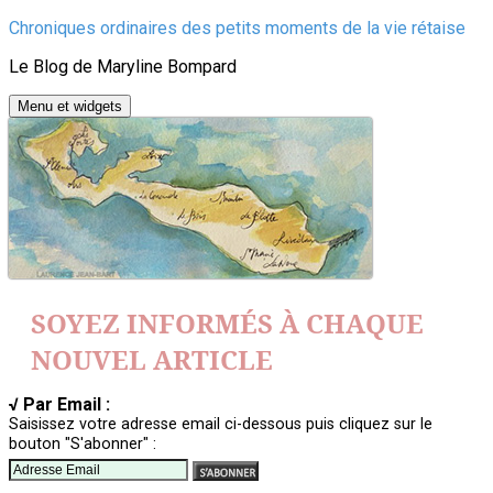
Aller
Chroniques ordinaires des petits moments de la vie rétaise
au
Le Blog de Maryline Bompard
contenu
Menu et widgets
SOYEZ INFORMÉS À CHAQUE
NOUVEL ARTICLE
√ Par Email :
Saisissez votre adresse email ci-dessous puis cliquez sur le
bouton "S'abonner" :