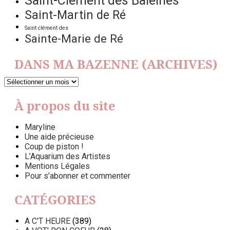
Saint-Clément des Baleines
Saint-Martin de Ré
Saint clément des
Sainte-Marie de Ré
DANS MA BAZENNE (ARCHIVES)
DANS
MA
BAZENNE
À propos du site
(ARCHIVES)
Maryline
Une aide précieuse
Coup de piston !
L’Aquarium des Artistes
Mentions Légales
Pour s’abonner et commenter
CATÉGORIES
A C'T HEURE
(389)