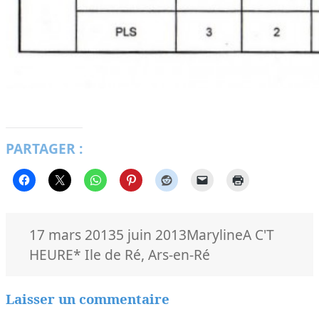
PARTAGER :
Publié
Auteur
Catégories
17 mars 2013
5 juin 2013
Maryline
A C'T
le
Mots-
HEURE
* Ile de Ré
,
Ars-en-Ré
clés
Laisser un commentaire