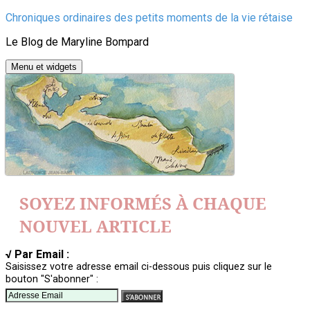
Aller
Chroniques ordinaires des petits moments de la vie rétaise
au
Le Blog de Maryline Bompard
contenu
Menu et widgets
SOYEZ INFORMÉS À CHAQUE
NOUVEL ARTICLE
√ Par Email :
Saisissez votre adresse email ci-dessous puis cliquez sur le
bouton "S'abonner" :