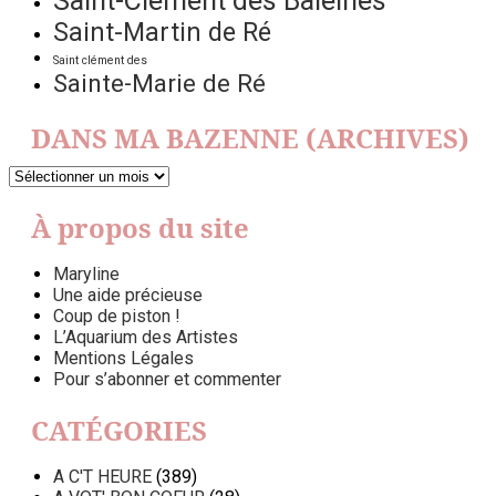
Saint-Clément des Baleines
Saint-Martin de Ré
Saint clément des
Sainte-Marie de Ré
DANS MA BAZENNE (ARCHIVES)
DANS
MA
BAZENNE
À propos du site
(ARCHIVES)
Maryline
Une aide précieuse
Coup de piston !
L’Aquarium des Artistes
Mentions Légales
Pour s’abonner et commenter
CATÉGORIES
A C'T HEURE
(389)