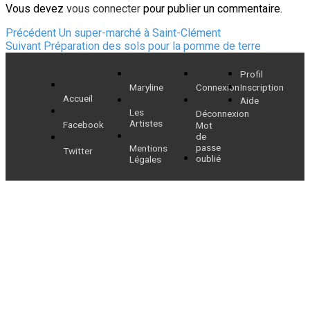
Vous devez
vous connecter
pour publier un commentaire.
Navigation
Article
Précédent
Un super-marché à Saint-Clément
Article
précédent :
Suivant
Préparation des sols pour la pomme de terre
de
suivant :
Profil
l’article
Maryline
Connexion
Inscription
Accueil
Aide
Les
Déconnexion
Artistes
Facebook
Mot
de
passe
Mentions
Twitter
oublié
Légales