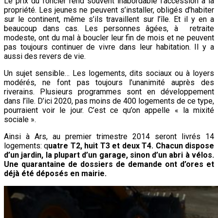
Le prix du foncier rend souvent inabordable l’accession à la
propriété. Les jeunes ne peuvent s’installer, obligés d’habiter
sur le continent, même s’ils travaillent sur l’île. Et il y en a
beaucoup dans cas. Les personnes âgées, à retraite
modeste, ont du mal à boucler leur fin de mois et ne peuvent
pas toujours continuer de vivre dans leur habitation. Il y a
aussi des revers de vie.
Un sujet sensible… Les logements, dits sociaux ou à loyers
modérés, ne font pas toujours l’unanimité auprès des
riverains. Plusieurs programmes sont en développement
dans l’île. D’ici 2020, pas moins de 400 logements de ce type,
pourraient voir le jour. C’est ce qu’on appelle « la mixité
sociale ».
Ainsi à Ars, au premier trimestre 2014 seront livrés 14
logements: q
uatre T2, huit T3 et deux T4.
Chacun dispose
d’un jardin, la plupart d’un garage, sinon d’un abri à vélos.
Une quarantaine de
dossiers de demande ont d’ores et
déjà été déposés en mairie.