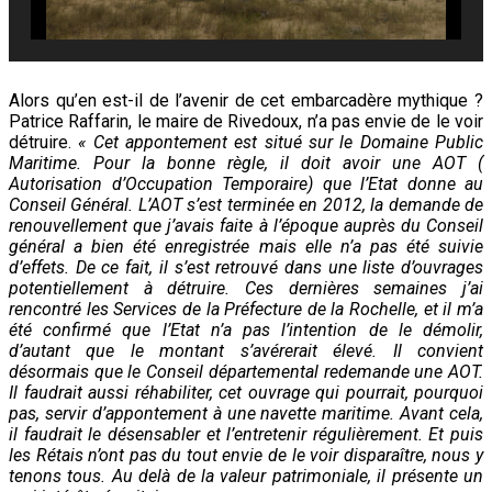
Alors qu’en est-il de l’avenir de cet embarcadère mythique ?
Patrice Raffarin, le maire de Rivedoux, n’a pas envie de le voir
détruire.
« Cet appontement est situé sur le Domaine Public
Maritime. Pour la bonne règle, il doit avoir une AOT (
Autorisation d’Occupation Temporaire) que l’Etat donne au
Conseil Général.
L’AOT s’est terminée en 2012, la demande de
renouvellement que j’avais faite à l’époque auprès du Conseil
général a bien été enregistrée mais elle n’a pas été suivie
d’effets.
De ce fait, il s’est retrouvé dans une liste d’ouvrages
potentiellement à détruire. Ces dernières semaines j’ai
rencontré les Services de la Préfecture de la Rochelle, et il m’a
été confirmé que l’Etat n’a pas l’intention de le démolir,
d’autant que le montant s’avérerait élevé. Il convient
désormais que le Conseil départemental redemande une AOT.
Il faudrait aussi réhabiliter, cet ouvrage qui pourrait, pourquoi
pas, servir d’appontement à une navette maritime. Avant cela,
il faudrait le désensabler et l’entretenir régulièrement. Et puis
les Rétais n’ont pas du tout envie de le voir disparaître, nous y
tenons tous. Au delà de la valeur patrimoniale, il présente un