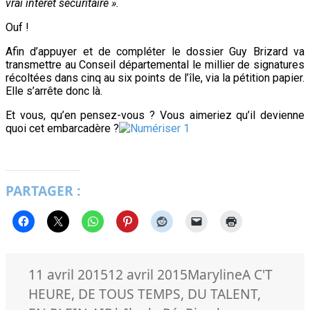
vrai intérêt sécuritaire ».
Ouf !
Afin d’appuyer et de compléter le dossier Guy Brizard va
transmettre au Conseil départemental le millier de signatures
récoltées dans cinq au six points de l’île, via la pétition papier.
Elle s’arrête donc là.
Et vous, qu’en pensez-vous ? Vous aimeriez qu’il devienne
quoi cet embarcadère ?
PARTAGER :
Publié
Auteur
Catégories
11 avril 2015
12 avril 2015
Maryline
A C'T
le
HEURE
,
DE TOUS TEMPS
,
DU TALENT
,