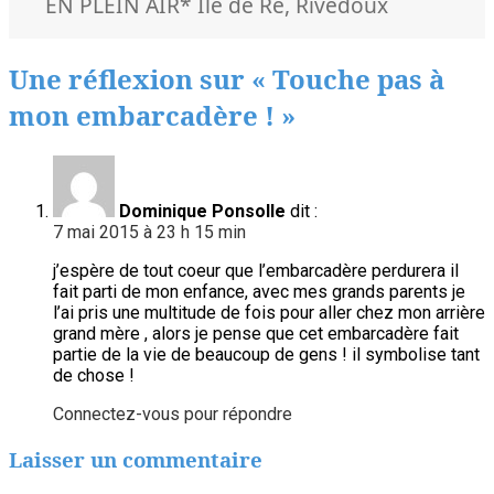
Mots-
EN PLEIN AIR
* Ile de Ré
,
Rivedoux
clés
Une réflexion sur « Touche pas à
mon embarcadère ! »
Dominique Ponsolle
dit :
7 mai 2015 à 23 h 15 min
j’espère de tout coeur que l’embarcadère perdurera il
fait parti de mon enfance, avec mes grands parents je
l’ai pris une multitude de fois pour aller chez mon arrière
grand mère , alors je pense que cet embarcadère fait
partie de la vie de beaucoup de gens ! il symbolise tant
de chose !
Connectez-vous pour répondre
Laisser un commentaire