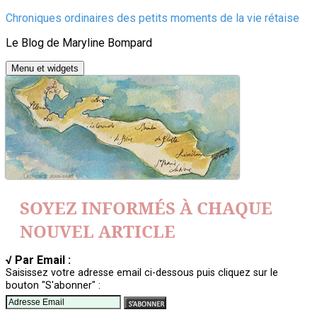
Aller
Chroniques ordinaires des petits moments de la vie rétaise
au
Le Blog de Maryline Bompard
contenu
Menu et widgets
SOYEZ INFORMÉS À CHAQUE
NOUVEL ARTICLE
√ Par Email :
Saisissez votre adresse email ci-dessous puis cliquez sur le
bouton "S'abonner" :