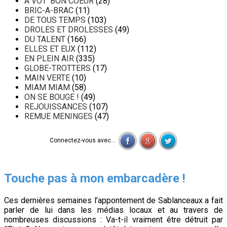
A VOT' BON COEUR
(28)
BRIC-A-BRAC
(11)
DE TOUS TEMPS
(103)
DROLES ET DROLESSES
(49)
DU TALENT
(166)
ELLES ET EUX
(112)
EN PLEIN AIR
(335)
GLOBE-TROTTERS
(17)
MAIN VERTE
(10)
MIAM MIAM
(58)
ON SE BOUGE !
(49)
REJOUISSANCES
(107)
REMUE MENINGES
(47)
Connectez-vous avec...
Touche pas à mon embarcadère !
Ces dernières semaines l’appontement de Sablanceaux a fait
parler de lui dans les médias locaux et au travers de
nombreuses discussions : Va-t-il vraiment être détruit par