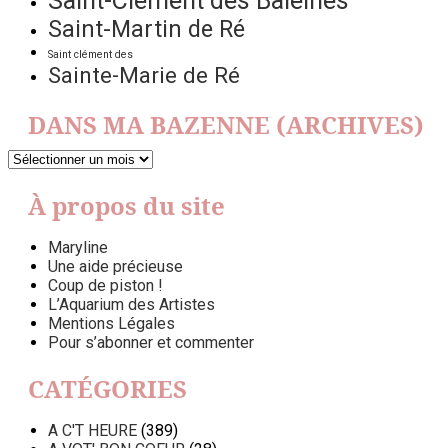
Saint-Clément des Baleines
Saint-Martin de Ré
Saint clément des
Sainte-Marie de Ré
DANS MA BAZENNE (ARCHIVES)
DANS
MA
BAZENNE
À propos du site
(ARCHIVES)
Maryline
Une aide précieuse
Coup de piston !
L’Aquarium des Artistes
Mentions Légales
Pour s’abonner et commenter
CATÉGORIES
A C'T HEURE
(389)