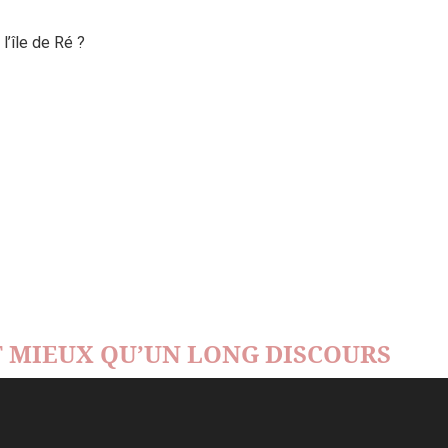
’île de Ré ?
 MIEUX QU’UN LONG DISCOURS