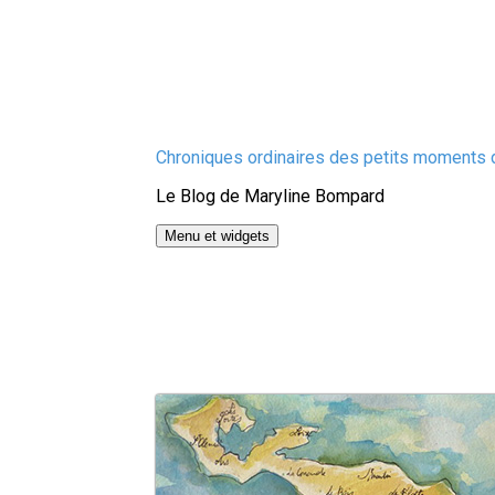
Aller
Chroniques ordinaires des petits moments d
au
Le Blog de Maryline Bompard
contenu
Menu et widgets