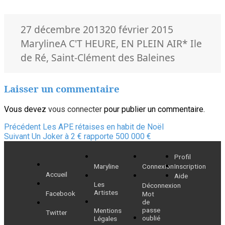
Publié
Auteur
27 décembre 2013
20 février 2015
le
Catégories
Mots-
Maryline
A C'T HEURE
,
EN PLEIN AIR
* Ile
clés
de Ré
,
Saint-Clément des Baleines
Laisser un commentaire
Vous devez
vous connecter
pour publier un commentaire.
Navigation
Article
Précédent
Les APE rétaises en habit de Noël
Article
précédent :
Suivant
Un Joker à 2 € rapporte 500 000 €
de
suivant :
Profil
l’article
Maryline
Connexion
Inscription
Accueil
Aide
Les
Déconnexion
Artistes
Facebook
Mot
de
passe
Mentions
Twitter
oublié
Légales