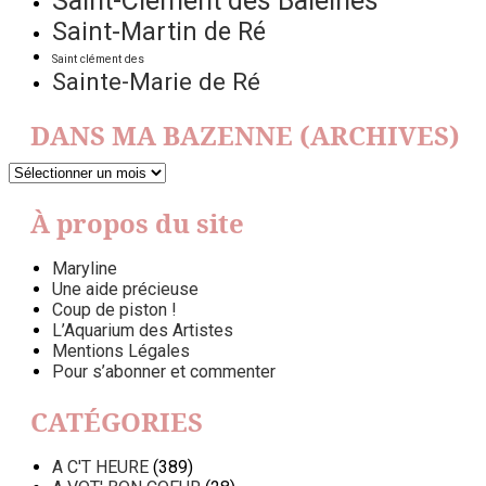
Saint-Clément des Baleines
Saint-Martin de Ré
Saint clément des
Sainte-Marie de Ré
DANS MA BAZENNE (ARCHIVES)
DANS
MA
BAZENNE
À propos du site
(ARCHIVES)
Maryline
Une aide précieuse
Coup de piston !
L’Aquarium des Artistes
Mentions Légales
Pour s’abonner et commenter
CATÉGORIES
A C'T HEURE
(389)