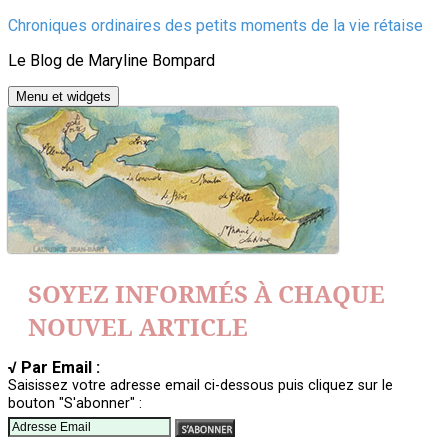
Aller
Chroniques ordinaires des petits moments de la vie rétaise
au
Le Blog de Maryline Bompard
contenu
Menu et widgets
SOYEZ INFORMÉS À CHAQUE
NOUVEL ARTICLE
√ Par Email :
Saisissez votre adresse email ci-dessous puis cliquez sur le
bouton "S'abonner" :