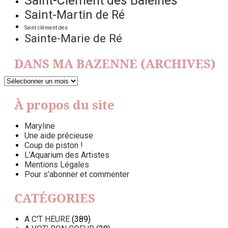
Saint-Clément des Baleines
Saint-Martin de Ré
Saint clément des
Sainte-Marie de Ré
DANS MA BAZENNE (ARCHIVES)
DANS
MA
BAZENNE
À propos du site
(ARCHIVES)
Maryline
Une aide précieuse
Coup de piston !
L’Aquarium des Artistes
Mentions Légales
Pour s’abonner et commenter
CATÉGORIES
A C'T HEURE
(389)