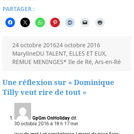
PARTAGER :
Publié
Auteur
24 octobre 2016
24 octobre 2016
le
Catégories
Maryline
DU TALENT
,
ELLES ET EUX
,
Mots-
REMUE MENINGES
* Ile de Ré
,
Ars-en-Ré
clés
Une réflexion sur « Dominique
Tilly veut rire de tout »
GpGm OnHoliday
dit :
30 octobre 2016 à 18 h 17 min