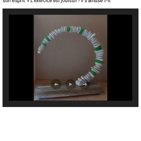
son esprit.
« L’exercice est jouissif ! »
s’amuse t-il.