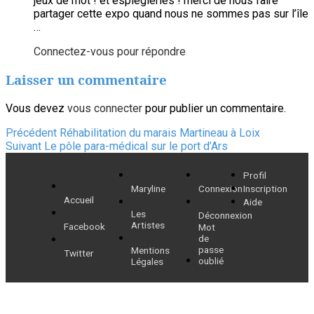
jeux de mot ! et espiègleries ! merci de nous faire
partager cette expo quand nous ne sommes pas sur l’île
…
Connectez-vous pour répondre
Laisser un commentaire
Vous devez
vous connecter
pour publier un commentaire.
Navigation
Article
Précédent
Réhabilitation du marais Martineau à Loix
Article
précédent :
Suivant
Le pôle para-médical sur le port d’Ars
de
suivant :
Profil
l’article
Maryline
Connexion
Inscription
Accueil
Aide
Les
Déconnexion
Artistes
Facebook
Mot
de
passe
Mentions
Twitter
oublié
Légales