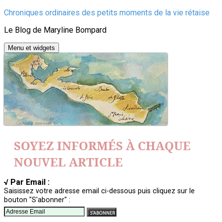
Aller
Chroniques ordinaires des petits moments de la vie rétaise
au
Le Blog de Maryline Bompard
contenu
Menu et widgets
SOYEZ INFORMÉS À CHAQUE
NOUVEL ARTICLE
√ Par Email :
Saisissez votre adresse email ci-dessous puis cliquez sur le
bouton "S'abonner" :