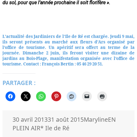
du sol, pour que l’année prochaine il soit florifère »
.
L’actualité des Jardiniers de l’Ile de Ré est chargée. Jeudi 9 mai,
ils seront présents au marché aux fleurs d’Ars organisé par
l’office de tourisme. Un apéritif sera offert au terme de la
journée. Dimanche 2 juin, ils feront visiter une dizaine de
jardins au Bois-Plage, manifestation organisée avec l’office de
tourisme. Contact : François Bertin : 05 46 29 20 51.
PARTAGER :
Publié
Auteur
Catégorie
30 avril 2013
31 août 2015
Maryline
EN
le
Mots-
PLEIN AIR
* Ile de Ré
clés