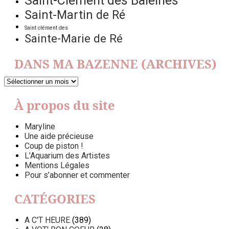
Saint-Clément des Baleines
Saint-Martin de Ré
Saint clément des
Sainte-Marie de Ré
DANS MA BAZENNE (ARCHIVES)
DANS
MA
BAZENNE
À propos du site
(ARCHIVES)
Maryline
Une aide précieuse
Coup de piston !
L’Aquarium des Artistes
Mentions Légales
Pour s’abonner et commenter
CATÉGORIES
A C'T HEURE
(389)