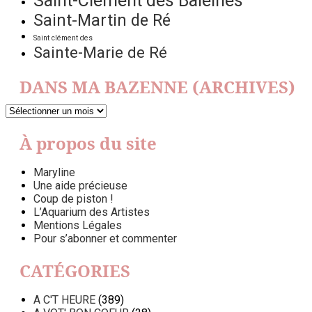
Saint-Clément des Baleines
Saint-Martin de Ré
Saint clément des
Sainte-Marie de Ré
DANS MA BAZENNE (ARCHIVES)
DANS
MA
BAZENNE
À propos du site
(ARCHIVES)
Maryline
Une aide précieuse
Coup de piston !
L’Aquarium des Artistes
Mentions Légales
Pour s’abonner et commenter
CATÉGORIES
A C'T HEURE
(389)