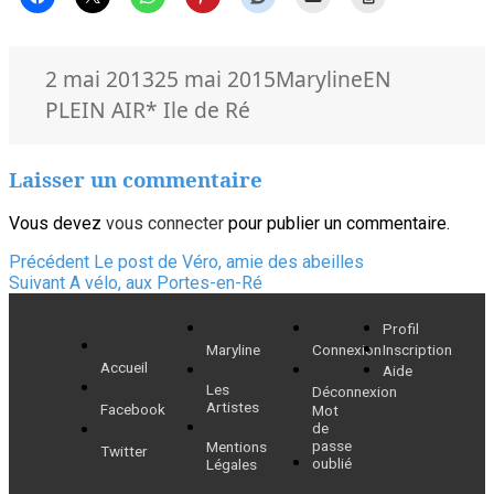
Publié
Auteur
Catégories
2 mai 2013
25 mai 2015
Maryline
EN
le
Mots-
PLEIN AIR
* Ile de Ré
clés
Laisser un commentaire
Vous devez
vous connecter
pour publier un commentaire.
Navigation
Article
Précédent
Le post de Véro, amie des abeilles
Article
précédent :
Suivant
A vélo, aux Portes-en-Ré
de
suivant :
Profil
l’article
Maryline
Connexion
Inscription
Accueil
Aide
Les
Déconnexion
Artistes
Facebook
Mot
de
passe
Mentions
Twitter
oublié
Légales