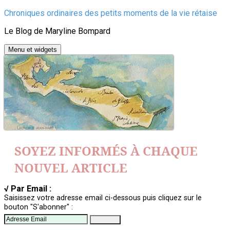
Aller
Chroniques ordinaires des petits moments de la vie rétaise
au
Le Blog de Maryline Bompard
contenu
Menu et widgets
SOYEZ INFORMÉS À CHAQUE
NOUVEL ARTICLE
√ Par Email :
Saisissez votre adresse email ci-dessous puis cliquez sur le
bouton "S'abonner" :