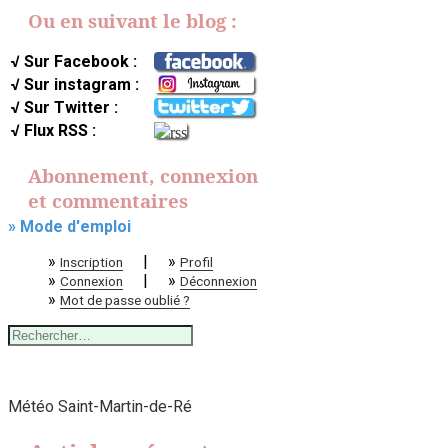
Ou en suivant le blog :
√ Sur Facebook :
√ Sur instagram :
√ Sur Twitter :
√ Flux RSS :
Abonnement, connexion
et commentaires
» Mode d'emploi
»
|
»
Inscription
Profil
»
|
»
Connexion
Déconnexion
»
Mot de passe oublié ?
Rechercher :
Météo Saint-Martin-de-Ré