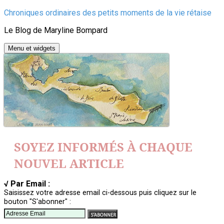
Aller
Chroniques ordinaires des petits moments de la vie rétaise
au
Le Blog de Maryline Bompard
contenu
Menu et widgets
SOYEZ INFORMÉS À CHAQUE
NOUVEL ARTICLE
√ Par Email :
Saisissez votre adresse email ci-dessous puis cliquez sur le
bouton "S'abonner" :