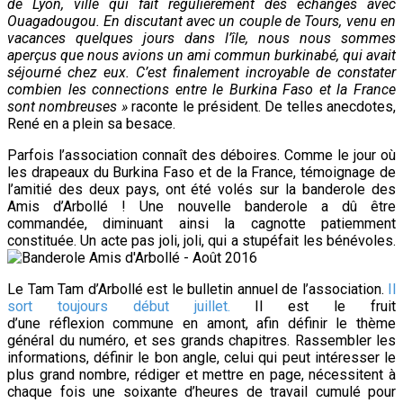
de Lyon, ville qui fait régulièrement des échanges avec
Ouagadougou. En discutant avec un couple de Tours, venu en
vacances quelques jours dans l’île, nous nous sommes
aperçus que nous avions un ami commun burkinabé, qui avait
séjourné chez eux. C’est finalement incroyable de constater
combien les connections entre le Burkina Faso et la France
sont nombreuses »
raconte le président. De telles anecdotes,
René en a plein sa besace.
Parfois l’association connaît des déboires. Comme le jour où
les drapeaux du Burkina Faso et de la France, témoignage de
l’amitié des deux pays, ont été volés sur la banderole des
Amis d’Arbollé ! Une nouvelle banderole a dû être
commandée, diminuant ainsi la cagnotte patiemment
constituée. Un acte pas joli, joli, qui a stupéfait les bénévoles.
Le Tam Tam d’Arbollé est le bulletin annuel de l’association.
Il
sort toujours début juillet.
Il est le fruit
d’une
réflexion
commune en amont, afin définir le thème
général du numéro, et ses grands chapitres. Rassembler les
informations, définir le bon angle, celui qui peut intéresser le
plus grand nombre, rédiger et mettre en page,
nécessitent à
chaque fois une
soixante
d’heures de travail cumulé pour