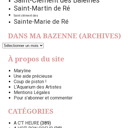
Saint-Clément des Baleines
Saint-Martin de Ré
Saint clément des
Sainte-Marie de Ré
DANS MA BAZENNE (ARCHIVES)
DANS
MA
BAZENNE
À propos du site
(ARCHIVES)
Maryline
Une aide précieuse
Coup de piston !
L’Aquarium des Artistes
Mentions Légales
Pour s’abonner et commenter
CATÉGORIES
A C'T HEURE
(389)