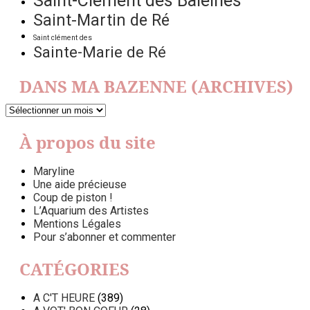
Saint-Clément des Baleines
Saint-Martin de Ré
Saint clément des
Sainte-Marie de Ré
DANS MA BAZENNE (ARCHIVES)
DANS
MA
BAZENNE
À propos du site
(ARCHIVES)
Maryline
Une aide précieuse
Coup de piston !
L’Aquarium des Artistes
Mentions Légales
Pour s’abonner et commenter
CATÉGORIES
A C'T HEURE
(389)