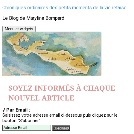
Aller
Chroniques ordinaires des petits moments de la vie rétaise
au
Le Blog de Maryline Bompard
contenu
Menu et widgets
SOYEZ INFORMÉS À CHAQUE
NOUVEL ARTICLE
√ Par Email :
Saisissez votre adresse email ci-dessous puis cliquez sur le
bouton "S'abonner" :