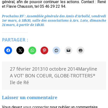
général, afin de pouvoir continuer les actions. Contact : René
et Flavie Chaussin, tel 05 46 29 22 94.
Prochains RV : Assemblée générale des Amis d’Arbollé, vendredi
1er mars, à 18h30, salle des associations à Ars. Loto, dimanche
24 mars, à partir de 14h30.
PARTAGER :
Publié
Auteur
Caté
27 février 2013
10 octobre 2014
Maryline
le
Mots-
A VOT' BON COEUR
,
GLOBE-TROTTERS
*
clés
Ile de Ré
Laisser un commentaire
Vous devez
vous connecter
pour publier un commentaire.