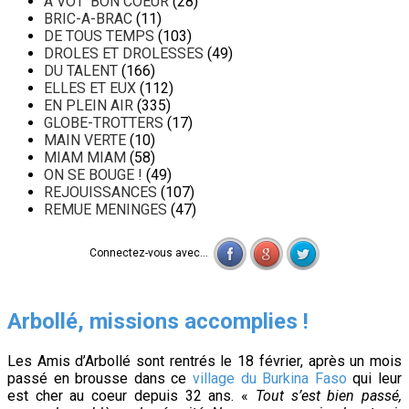
A VOT' BON COEUR
(28)
BRIC-A-BRAC
(11)
DE TOUS TEMPS
(103)
DROLES ET DROLESSES
(49)
DU TALENT
(166)
ELLES ET EUX
(112)
EN PLEIN AIR
(335)
GLOBE-TROTTERS
(17)
MAIN VERTE
(10)
MIAM MIAM
(58)
ON SE BOUGE !
(49)
REJOUISSANCES
(107)
REMUE MENINGES
(47)
Connectez-vous avec...
Arbollé, missions accomplies !
Les Amis d’Arbollé sont rentrés le 18 février, après un mois
passé en brousse dans ce
village du Burkina Faso
qui leur
est cher au coeur depuis 32 ans. «
Tout s’est bien passé,