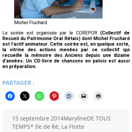
Michel Fruchard.
La soirée est organisée par le COREPOR
(Collectif de
Recueil du Patrimoine Oral Rétais) dont Michel Fruchard
est l’actif animateur. Cette soirée est, en quelque sorte,
la vitrine des actions menées par ce collectif qui
recueille la mémoire des Anciens
depuis une dizaine
d’années.
Un CD-livre de chansons en patois est aussi
en préparation.
PARTAGER :
Publié
Auteur
Catégories
15 septembre 2014
Maryline
DE TOUS
le
Mots-
TEMPS
* Ile de Ré
,
La Flotte