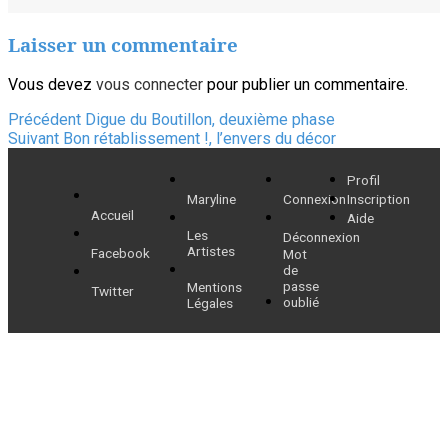
clés
Laisser un commentaire
Vous devez
vous connecter
pour publier un commentaire.
Navigation
Article
Précédent
Digue du Boutillon, deuxième phase
Article
précédent :
Suivant
Bon rétablissement !, l’envers du décor
de
suivant :
Profil
l’article
Maryline
Connexion
Inscription
Accueil
Aide
Les
Déconnexion
Artistes
Facebook
Mot
de
passe
Mentions
Twitter
oublié
Légales