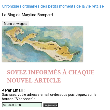
Aller
Chroniques ordinaires des petits moments de la vie rétaise
au
Le Blog de Maryline Bompard
contenu
Menu et widgets
SOYEZ INFORMÉS À CHAQUE
NOUVEL ARTICLE
√ Par Email :
Saisissez votre adresse email ci-dessous puis cliquez sur le
bouton "S'abonner" :