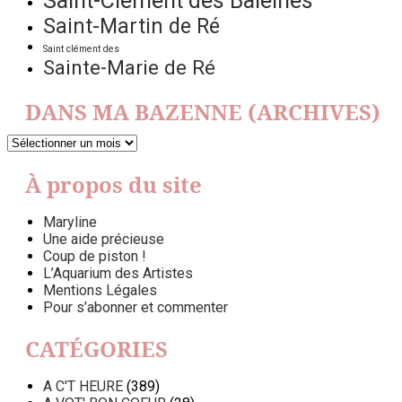
Saint-Clément des Baleines
Saint-Martin de Ré
Saint clément des
Sainte-Marie de Ré
DANS MA BAZENNE (ARCHIVES)
DANS
MA
BAZENNE
À propos du site
(ARCHIVES)
Maryline
Une aide précieuse
Coup de piston !
L’Aquarium des Artistes
Mentions Légales
Pour s’abonner et commenter
CATÉGORIES
A C'T HEURE
(389)