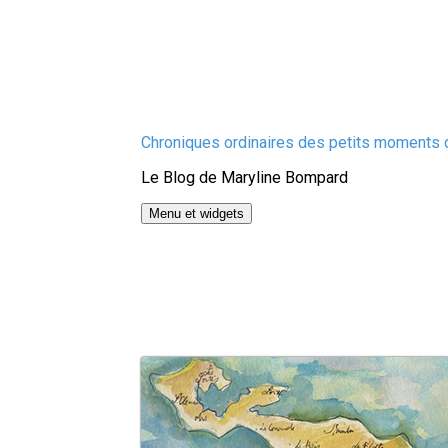
Aller
Chroniques ordinaires des petits moments d
au
Le Blog de Maryline Bompard
contenu
Menu et widgets