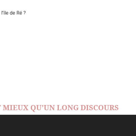
’île de Ré ?
 MIEUX QU’UN LONG DISCOURS