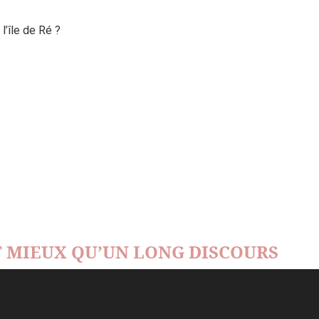
’île de Ré ?
 MIEUX QU’UN LONG DISCOURS