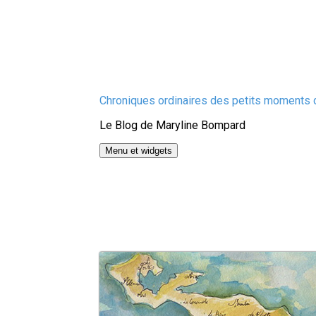
Aller
Chroniques ordinaires des petits moments d
au
Le Blog de Maryline Bompard
contenu
Menu et widgets