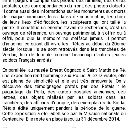
En 84 pages il compile des photos des familles, des cartes
postales, des correspondances du front, des photos d’objets.
Il donne aussi des informations sur les monuments aux morts
de chaque commune, leurs dates de construction, les choix
de leurs lieux d’édification, les sculpteurs qui ont taillé la
pierre. Il constitue un énorme travail de recherches, c’est un
ouvrage de référence, un ouvrage patrimonial, à s’offrir ou à
offrir, pour que la mémoire ne s’efface jamais. Il permet
d’imaginer ce qu’ont dû vivre les Rétais au début du 20ème
siècle, lorsque ils se sont retrouvés dans les tranchées de
Verdun, loin de leur île, comme beaucoup d’autres jeunes
soldats Français enrôlés.
En parallèle, au musée Ernest Cognacq à Saint-Martin de Ré,
une exposition rend hommage aux Poilus. Allez la visiter, elle
est pleine de simplicité et elle est très émouvante. On y
découvre des témoignages prêtés par des Rétais : le
paquetage du Poilu, des cartes postales anciennes, des
lettres, des objets réalisés par les soldats dans les
tranchées, des affiches d’époque, des exemplaires du Soldat
Rétais édité uniquement pendant la période de la guerre.
Cette exposition a été labellisée par la Mission nationale du
Centenaire. Elle reste en place jusqu’au 31 décembre 2014.