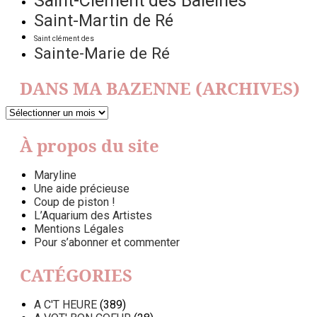
Saint-Clément des Baleines
Saint-Martin de Ré
Saint clément des
Sainte-Marie de Ré
DANS MA BAZENNE (ARCHIVES)
DANS
MA
BAZENNE
À propos du site
(ARCHIVES)
Maryline
Une aide précieuse
Coup de piston !
L’Aquarium des Artistes
Mentions Légales
Pour s’abonner et commenter
CATÉGORIES
A C'T HEURE
(389)