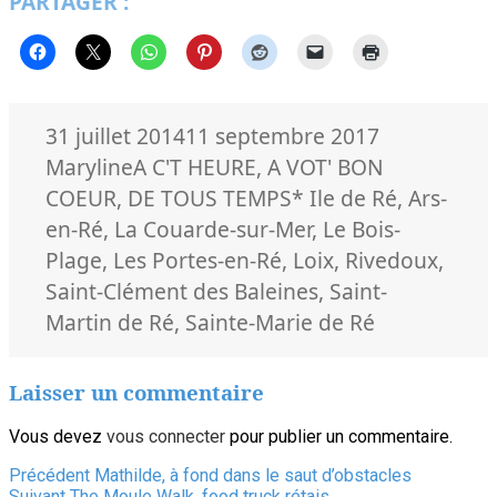
PARTAGER :
Publié
Auteur
31 juillet 2014
11 septembre 2017
le
Catégories
Maryline
A C'T HEURE
,
A VOT' BON
Mots-
COEUR
,
DE TOUS TEMPS
* Ile de Ré
,
Ars-
clés
en-Ré
,
La Couarde-sur-Mer
,
Le Bois-
Plage
,
Les Portes-en-Ré
,
Loix
,
Rivedoux
,
Saint-Clément des Baleines
,
Saint-
Martin de Ré
,
Sainte-Marie de Ré
Laisser un commentaire
Vous devez
vous connecter
pour publier un commentaire.
Navigation
Article
Précédent
Mathilde, à fond dans le saut d’obstacles
Article
précédent :
Suivant
The Moule Walk, food truck rétais