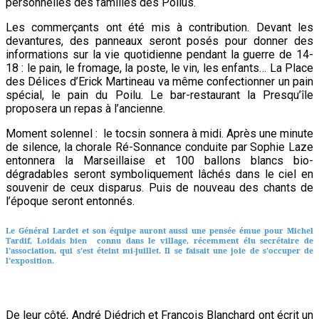
personnelles des familles des Poilus.
Les commerçants ont été mis à contribution. Devant les
devantures, des panneaux seront posés pour donner des
informations sur la vie quotidienne pendant la guerre de 14-
18 : le pain, le fromage, la poste, le vin, les enfants… La Place
des Délices d’Erick Martineau va même confectionner un pain
spécial, le pain du Poilu. Le bar-restaurant la Presqu’île
proposera un repas à l’ancienne.
Moment solennel : le tocsin sonnera à midi. Après une minute
de silence, la chorale Ré-Sonnance conduite par Sophie Laze
entonnera la Marseillaise et 100 ballons blancs bio-
dégradables seront symboliquement lâchés dans le ciel en
souvenir de ceux disparus. Puis de nouveau des chants de
l’époque seront entonnés.
Le Général Lardet et son équipe auront aussi une pensée émue pour
Michel
Tardif,
Loidais bien connu dans le village, récemment élu secrétaire de
l’association, qui s’est éteint mi-juillet. Il se faisait une joie de s’occuper de
l’exposition.
De leur côté, André Diédrich et François Blanchard ont écrit un