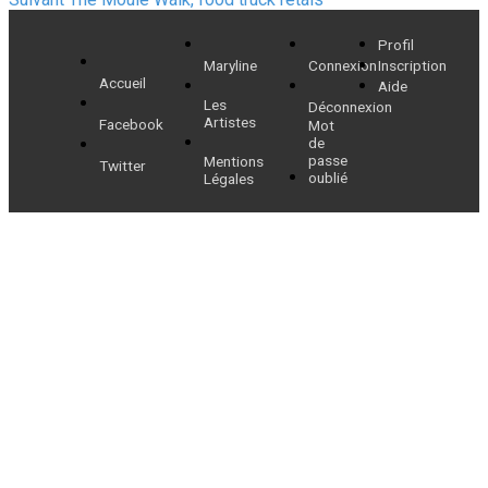
de
suivant :
Profil
l’article
Maryline
Connexion
Inscription
Accueil
Aide
Les
Déconnexion
Artistes
Facebook
Mot
de
passe
Mentions
Twitter
oublié
Légales