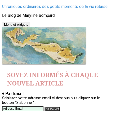
Aller
Chroniques ordinaires des petits moments de la vie rétaise
au
Le Blog de Maryline Bompard
contenu
Menu et widgets
SOYEZ INFORMÉS À CHAQUE
NOUVEL ARTICLE
√ Par Email :
Saisissez votre adresse email ci-dessous puis cliquez sur le
bouton "S'abonner" :