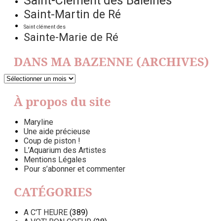
Saint-Clément des Baleines
Saint-Martin de Ré
Saint clément des
Sainte-Marie de Ré
DANS MA BAZENNE (ARCHIVES)
DANS
MA
BAZENNE
À propos du site
(ARCHIVES)
Maryline
Une aide précieuse
Coup de piston !
L’Aquarium des Artistes
Mentions Légales
Pour s’abonner et commenter
CATÉGORIES
A C'T HEURE
(389)