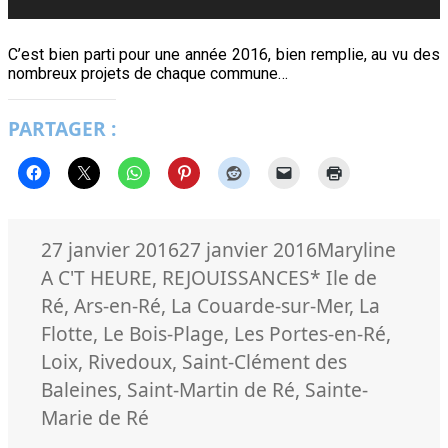
C’est bien parti pour une année 2016, bien remplie, au vu des
nombreux projets de chaque commune…
PARTAGER :
Publié
Auteur
Catég
27 janvier 2016
27 janvier 2016
Maryline
le
Mots-
A C'T HEURE
,
REJOUISSANCES
* Ile de
clés
Ré
,
Ars-en-Ré
,
La Couarde-sur-Mer
,
La
Flotte
,
Le Bois-Plage
,
Les Portes-en-Ré
,
Loix
,
Rivedoux
,
Saint-Clément des
Baleines
,
Saint-Martin de Ré
,
Sainte-
Marie de Ré