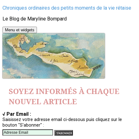
Aller
Chroniques ordinaires des petits moments de la vie rétaise
au
Le Blog de Maryline Bompard
contenu
Menu et widgets
SOYEZ INFORMÉS À CHAQUE
NOUVEL ARTICLE
√ Par Email :
Saisissez votre adresse email ci-dessous puis cliquez sur le
bouton "S'abonner" :