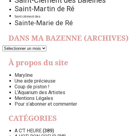
Saint-Clément des Baleines
Saint-Martin de Ré
Saint clément des
Sainte-Marie de Ré
DANS MA BAZENNE (ARCHIVES)
DANS
MA
BAZENNE
À propos du site
(ARCHIVES)
Maryline
Une aide précieuse
Coup de piston !
L’Aquarium des Artistes
Mentions Légales
Pour s’abonner et commenter
CATÉGORIES
A C'T HEURE
(389)