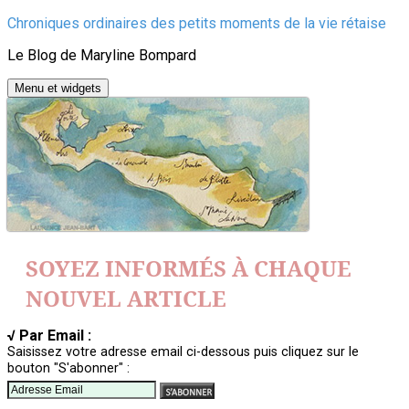
Aller
Chroniques ordinaires des petits moments de la vie rétaise
au
Le Blog de Maryline Bompard
contenu
Menu et widgets
SOYEZ INFORMÉS À CHAQUE
NOUVEL ARTICLE
√ Par Email :
Saisissez votre adresse email ci-dessous puis cliquez sur le
bouton "S'abonner" :