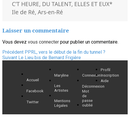
le
Mots-
C'T HEURE
,
DU TALENT
,
ELLES ET EUX
*
clés
Ile de Ré
,
Ars-en-Ré
Laisser un commentaire
Vous devez
vous connecter
pour publier un commentaire.
Navigation
Article
Précédent
PPRL, vers le début de la fin du tunnel ?
Article
précédent :
Suivant
Le Lieu bis de Bernard Frigière
de
suivant :
Profil
l’article
Maryline
Connexion
Inscription
Accueil
Aide
Les
Déconnexion
Artistes
Facebook
Mot
de
passe
Mentions
Twitter
oublié
Légales