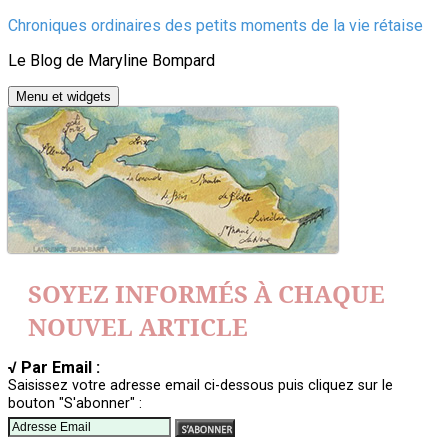
Aller
Chroniques ordinaires des petits moments de la vie rétaise
au
Le Blog de Maryline Bompard
contenu
Menu et widgets
SOYEZ INFORMÉS À CHAQUE
NOUVEL ARTICLE
√ Par Email :
Saisissez votre adresse email ci-dessous puis cliquez sur le
bouton "S'abonner" :