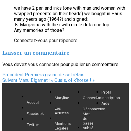
we have 2 pen and inks (one with man and woman with
wrapped presents on their heads) we bought in Paris
many years ago (1964?) and signed:
.K. Margaritis with the i with circle dots one top.
Any memories of those?
Connectez-vous pour répondre
Laisser un commentaire
Vous devez
vous connecter
pour publier un commentaire.
Navigation
Article
Précédent
Premiers grains de sel rétais
Article
précédent :
Suivant
Manu Bigarnet : « Ouais, of k’horse ! »
de
suivant :
Profil
l’article
Maryline
Connexion
Inscription
Accueil
Aide
Les
Déconnexion
Artistes
Facebook
Mot
de
passe
Mentions
Twitter
oublié
Légales