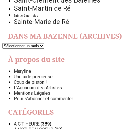
Saint-Clément des Baleines
Saint-Martin de Ré
Saint clément des
Sainte-Marie de Ré
DANS MA BAZENNE (ARCHIVES)
DANS
MA
BAZENNE
À propos du site
(ARCHIVES)
Maryline
Une aide précieuse
Coup de piston !
L’Aquarium des Artistes
Mentions Légales
Pour s’abonner et commenter
CATÉGORIES
A C'T HEURE
(389)