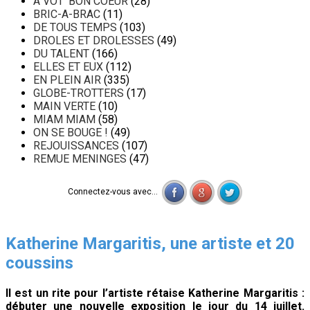
A VOT' BON COEUR
(28)
BRIC-A-BRAC
(11)
DE TOUS TEMPS
(103)
DROLES ET DROLESSES
(49)
DU TALENT
(166)
ELLES ET EUX
(112)
EN PLEIN AIR
(335)
GLOBE-TROTTERS
(17)
MAIN VERTE
(10)
MIAM MIAM
(58)
ON SE BOUGE !
(49)
REJOUISSANCES
(107)
REMUE MENINGES
(47)
Connectez-vous avec...
Katherine Margaritis, une artiste et 20
coussins
Il est un rite pour l’artiste rétaise Katherine Margaritis :
débuter une nouvelle exposition le jour du 14 juillet.