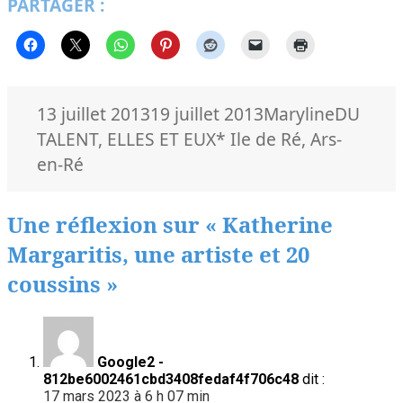
PARTAGER :
Publié
Auteur
Catégor
13 juillet 2013
19 juillet 2013
Maryline
DU
le
Mots-
TALENT
,
ELLES ET EUX
* Ile de Ré
,
Ars-
clés
en-Ré
Une réflexion sur « Katherine
Margaritis, une artiste et 20
coussins »
Google2 -
812be6002461cbd3408fedaf4f706c48
dit :
17 mars 2023 à 6 h 07 min