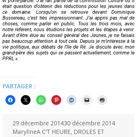
et porte-parole. J’ai fait partie de la commission Culture où il
était question d’obtenir des réductions pour les jeunes dans
ce domaine. Lorsqu’on se retrouve devant Dominique
Bussereau, c’est très impressionnant. J’ai appris pas mal de
choses, comme parler en public. Tous les trois mois, avec
notre référent, nous étudions les projets et les étapes à venir.
Avant d’être élue au conseil général des Jeunes, je ne faisais
pas beaucoup attention à tout cela. Depuis je m’intéresse à la
vie politique, aux débats de l’île de Ré. Je discute avec mon
grand-père des sujets qui se passent actuellement, comme le
PPRL ».
PARTAGER :
Publié
Auteur
29 décembre 2014
30 décembre 2014
le
Catégories
Maryline
A C'T HEURE
,
DROLES ET