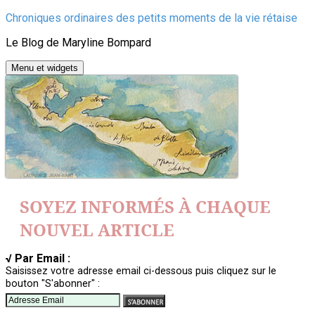
Aller
Chroniques ordinaires des petits moments de la vie rétaise
au
Le Blog de Maryline Bompard
contenu
Menu et widgets
SOYEZ INFORMÉS À CHAQUE
NOUVEL ARTICLE
√ Par Email :
Saisissez votre adresse email ci-dessous puis cliquez sur le
bouton "S'abonner" :