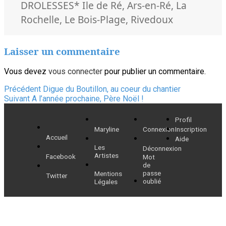
Mots-
DROLESSES
* Ile de Ré
,
Ars-en-Ré
,
La
clés
Rochelle
,
Le Bois-Plage
,
Rivedoux
Laisser un commentaire
Vous devez
vous connecter
pour publier un commentaire.
Navigation
Article
Précédent
Digue du Boutillon, au coeur du chantier
Article
précédent :
Suivant
A l’année prochaine, Père Noël !
de
suivant :
Profil
l’article
Maryline
Connexion
Inscription
Accueil
Aide
Les
Déconnexion
Artistes
Facebook
Mot
de
passe
Mentions
Twitter
oublié
Légales