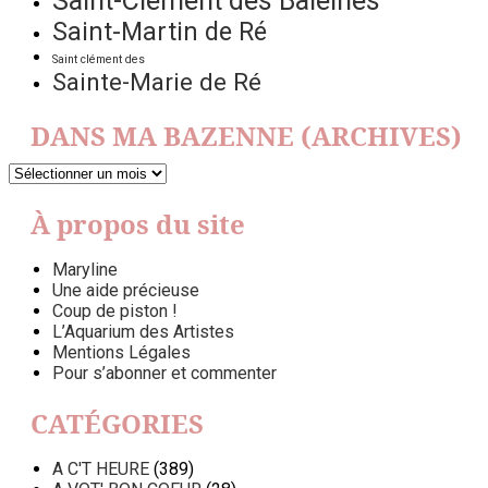
Saint-Clément des Baleines
Saint-Martin de Ré
Saint clément des
Sainte-Marie de Ré
DANS MA BAZENNE (ARCHIVES)
DANS
MA
BAZENNE
À propos du site
(ARCHIVES)
Maryline
Une aide précieuse
Coup de piston !
L’Aquarium des Artistes
Mentions Légales
Pour s’abonner et commenter
CATÉGORIES
A C'T HEURE
(389)