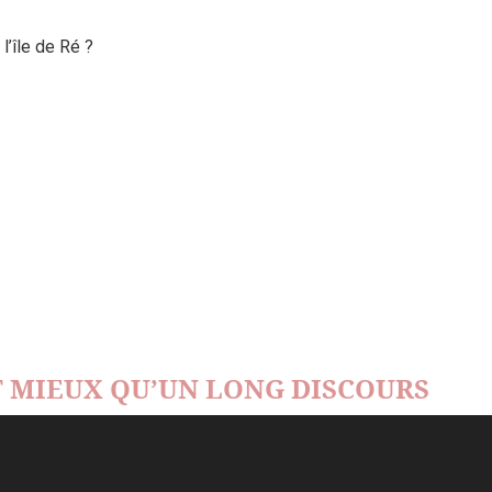
’île de Ré ?
 MIEUX QU’UN LONG DISCOURS