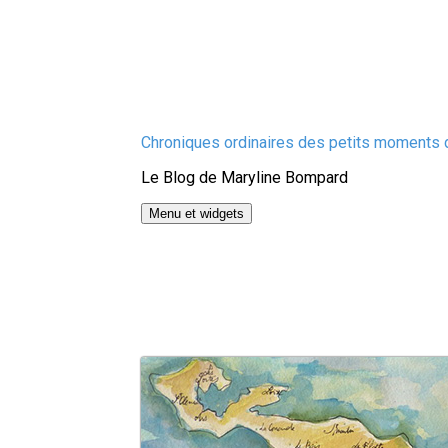
Aller
Chroniques ordinaires des petits moments d
au
Le Blog de Maryline Bompard
contenu
Menu et widgets