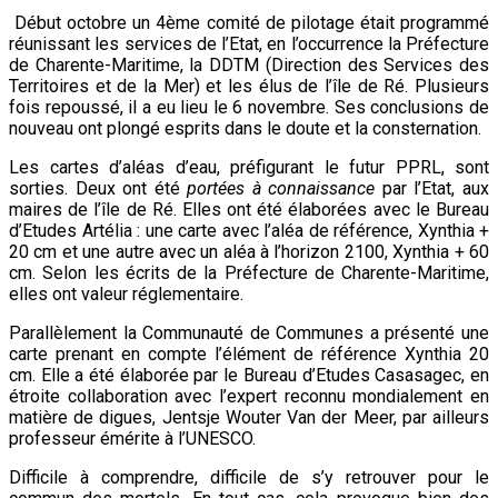
Début octobre un 4ème comité de pilotage était programmé
réunissant les services de l’Etat, en l’occurrence la Préfecture
de Charente-Maritime, la DDTM (Direction des Services des
Territoires et de la Mer) et les élus de l’île de Ré. Plusieurs
fois repoussé, il a eu lieu le 6 novembre. Ses conclusions de
nouveau ont plongé esprits dans le doute et la consternation.
Les cartes d’aléas d’eau, préfigurant le
futur
PPRL, sont
sorties. Deux ont été
portées à connaissance
par l’Etat, aux
maires de l’île de Ré. Elles ont été élaborées avec le Bureau
d’Etudes Artélia : une carte avec l’aléa de référence, Xynthia +
20 cm et une autre avec un aléa à l’horizon 2100, Xynthia + 60
cm. Selon les écrits de la Préfecture de Charente-Maritime,
elles ont
valeur
réglementaire.
Parallèlement la Communauté de Communes a présenté une
carte prenant en compte l’élément de référence Xynthia 20
cm. Elle a été élaborée par le Bureau d’Etudes Casasagec, en
étroite collaboration avec l’expert reconnu mondialement en
matière de digues, Jentsje Wouter Van der Meer, par ailleurs
professeur émérite à l’UNESCO.
Difficile à comprendre, difficile de s’y retrouver pour le