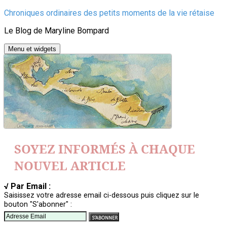
Aller
Chroniques ordinaires des petits moments de la vie rétaise
au
Le Blog de Maryline Bompard
contenu
Menu et widgets
SOYEZ INFORMÉS À CHAQUE
NOUVEL ARTICLE
√ Par Email :
Saisissez votre adresse email ci-dessous puis cliquez sur le
bouton "S'abonner" :