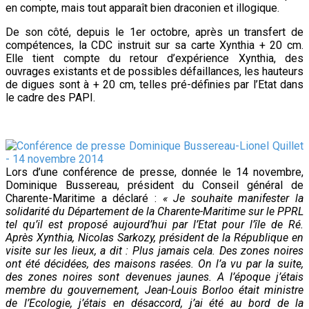
en compte, mais tout apparaît bien draconien et illogique.
De son côté, depuis le 1er octobre, après un transfert de
compétences, la CDC instruit sur sa carte Xynthia + 20 cm.
Elle tient compte du retour d’expérience Xynthia, des
ouvrages existants et de possibles défaillances, les hauteurs
de digues sont à + 20 cm, telles pré-définies par l’Etat dans
le cadre des PAPI.
Lors d’une conférence de presse, donnée le 14 novembre,
Dominique Bussereau, président du Conseil général de
Charente-Maritime a déclaré :
«
J
e souhaite manifester la
solidarité du Département de la Charente-Maritime sur le PPRL
tel qu’il est proposé aujourd’hui par l’Etat pour l’île de Ré.
Après Xynthia, Nicolas Sarkozy, président de la République en
visite sur les lieux, a dit : Plus jamais cela. Des zones noires
ont été décidées, des maisons rasées.
On l’a vu par la suite,
des zones noires sont devenues jaunes. A
l’époque j’étais
membre du gouvernement, Jean-Louis Borloo était ministre
de l’Ecologie,
j’étais en désaccord, j’ai
été au bord de la