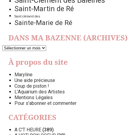
Saint-Clément des Baleines
Saint-Martin de Ré
Saint clément des
Sainte-Marie de Ré
DANS MA BAZENNE (ARCHIVES)
DANS
MA
BAZENNE
À propos du site
(ARCHIVES)
Maryline
Une aide précieuse
Coup de piston !
L’Aquarium des Artistes
Mentions Légales
Pour s’abonner et commenter
CATÉGORIES
A C'T HEURE
(389)