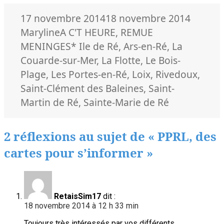
Publié
Auteur
17 novembre 2014
18 novembre 2014
le
Catégories
Maryline
A C'T HEURE
,
REMUE
Mots-
MENINGES
* Ile de Ré
,
Ars-en-Ré
,
La
clés
Couarde-sur-Mer
,
La Flotte
,
Le Bois-
Plage
,
Les Portes-en-Ré
,
Loix
,
Rivedoux
,
Saint-Clément des Baleines
,
Saint-
Martin de Ré
,
Sainte-Marie de Ré
2 réflexions au sujet de « PPRL, des
cartes pour s’informer »
RetaisSim17
dit :
18 novembre 2014 à 12 h 33 min
Toujours très intéressés par vos différents