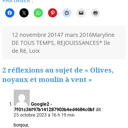
PARTAGER :
Publié
Auteur
Caté
12 novembre 2014
7 mars 2016
Maryline
le
Mots-
DE TOUS TEMPS
,
REJOUISSANCES
* Ile
clés
de Ré
,
Loix
2 réflexions au sujet de « Olives,
noyaux et moulin à vent »
Google2 -
7f01c36f97b141287903b4ed4684c0bf
dit :
25 octobre 2023 à 16 h 19 min
bonjour,