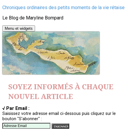
Aller
Chroniques ordinaires des petits moments de la vie rétaise
au
Le Blog de Maryline Bompard
contenu
Menu et widgets
SOYEZ INFORMÉS À CHAQUE
NOUVEL ARTICLE
√ Par Email :
Saisissez votre adresse email ci-dessous puis cliquez sur le
bouton "S'abonner" :