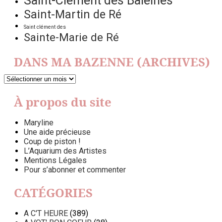
Saint-Clément des Baleines
Saint-Martin de Ré
Saint clément des
Sainte-Marie de Ré
DANS MA BAZENNE (ARCHIVES)
DANS
MA
BAZENNE
À propos du site
(ARCHIVES)
Maryline
Une aide précieuse
Coup de piston !
L’Aquarium des Artistes
Mentions Légales
Pour s’abonner et commenter
CATÉGORIES
A C'T HEURE
(389)