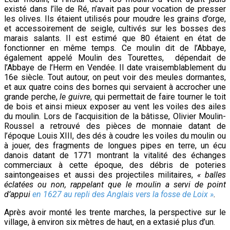
existé dans l’île de Ré, n’avait pas pour vocation de presser
les olives. Ils étaient utilisés pour moudre les grains d’orge,
et accessoirement de seigle, cultivés sur les bosses des
marais salants. Il est estimé que 80 étaient en état de
fonctionner en même temps. Ce moulin dit de l’Abbaye,
également appelé Moulin des Tourettes, dépendait de
l’Abbaye de l’Herm en Vendée. Il date vraisemblablement du
16e siècle. Tout autour, on peut voir des meules dormantes,
et aux quatre coins des bornes qui servaient à accrocher une
grande perche,
le guivre
, qui permettait de faire tourner le toit
de bois et ainsi mieux exposer au vent les voiles des ailes
du moulin. Lors de l’acquisition de la bâtisse, Olivier Moulin-
Roussel a retrouvé des pièces de monnaie datant de
l’époque Louis XIII, des dés à coudre les voiles du moulin ou
à jouer, des fragments de longues pipes en terre, un écu
danois datant de 1771 montrant la vitalité des échanges
commerciaux à cette époque, des débris de poteries
saintongeaises et aussi des projectiles militaires,
« balles
éclatées ou non, rappelant que le moulin a servi de point
d’appui
en 1627 au repli des Anglais vers la fosse de Loix »
.
Après avoir monté les trente marches, la perspective sur le
village, à environ
six mètres de haut, en a extasié plus d’un.