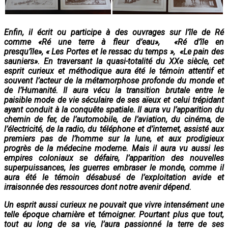
Enfin, il écrit ou participe à des ouvrages sur l’île de Ré
comme «Ré une terre à fleur d’eau», «Ré d’île en
presqu’île», « Les Portes et le ressac du temps », «Le pain des
sauniers». En traversant la quasi-totalité du XXe siècle, cet
esprit curieux et méthodique aura été le témoin attentif et
souvent l’acteur de la métamorphose profonde du monde et
de l’Humanité. Il aura vécu la transition brutale entre le
paisible mode de vie séculaire de ses aïeux et celui trépidant
ayant conduit à la conquête spatiale. Il aura vu l’apparition du
chemin de fer, de l’automobile, de l’aviation, du cinéma, de
l’électricité, de la radio, du téléphone et d’internet, assisté aux
premiers pas de l’homme sur la lune, et aux prodigieux
progrès de la médecine moderne. Mais il aura vu aussi les
empires coloniaux se défaire, l’apparition des nouvelles
superpuissances, les guerres embraser le monde, comme il
aura été le témoin désabusé de l’exploitation avide et
irraisonnée des ressources dont notre avenir dépend.
Un esprit aussi curieux ne pouvait que vivre intensément une
telle époque charnière et témoigner. Pourtant plus que tout,
tout au long de sa vie, l’aura passionné la terre de ses