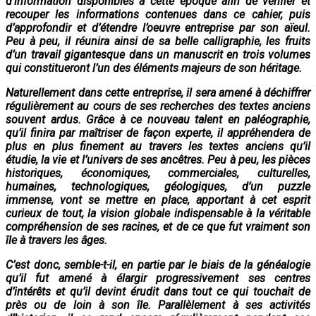
d’information disponibles à cette époque afin de vérifier et
recouper les informations contenues dans ce cahier, puis
d’approfondir et d’étendre l’oeuvre entreprise par son aïeul.
Peu à peu, il réunira ainsi de sa belle calligraphie, les fruits
d’un travail gigantesque dans un manuscrit en trois volumes
qui constitueront l’un des éléments majeurs de son héritage.
Naturellement dans cette entreprise, il sera amené à déchiffrer
régulièrement au cours de ses recherches des textes anciens
souvent ardus. Grâce à ce nouveau talent en paléographie,
qu’il finira par maîtriser de façon experte, il appréhendera de
plus en plus finement au travers les textes anciens qu’il
étudie, la vie et l’univers de ses ancêtres. Peu à peu, les pièces
historiques, économiques, commerciales, culturelles,
humaines, technologiques, géologiques, d’un puzzle
immense, vont se mettre en place, apportant à cet esprit
curieux de tout, la vision globale indispensable à la véritable
compréhension de ses racines, et de ce que fut vraiment son
île à travers les âges.
C’est donc, semble-t-il, en partie par le biais de la généalogie
qu’il fut amené à élargir progressivement ses centres
d’intérêts et qu’il devint érudit dans tout ce qui touchait de
près ou de loin à son île. Parallèlement à ses activités