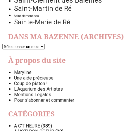
Saint-Clément des Baleines
Saint-Martin de Ré
Saint clément des
Sainte-Marie de Ré
DANS MA BAZENNE (ARCHIVES)
DANS
MA
BAZENNE
À propos du site
(ARCHIVES)
Maryline
Une aide précieuse
Coup de piston !
L’Aquarium des Artistes
Mentions Légales
Pour s’abonner et commenter
CATÉGORIES
A C'T HEURE
(389)