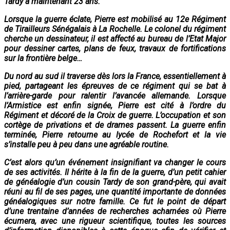
Tardy a maintenant 23 ans.
Lorsque la guerre éclate, Pierre est mobilisé au 12e Régiment
de Tirailleurs Sénégalais à La Rochelle. Le colonel du régiment
cherche un dessinateur, il est affecté au bureau de l’Etat Major
pour dessiner cartes, plans de feux, travaux de fortifications
sur la frontière belge…
Du nord au sud il traverse dès lors la France, essentiellement à
pied, partageant les épreuves de ce régiment qui se bat à
l’arrière-garde pour ralentir l’avancée allemande. Lorsque
l’Armistice est enfin signée, Pierre est cité à l’ordre du
Régiment et décoré de la Croix de guerre. L’occupation et son
cortège de privations et de drames passent. La guerre enfin
terminée, Pierre retourne au lycée de Rochefort et la vie
s’installe peu à peu dans une agréable routine.
C’est alors qu’un événement insignifiant va changer le cours
de ses activités. Il hérite à la fin de la guerre, d’un petit cahier
de généalogie d’un cousin Tardy de son grand-père, qui avait
réuni au fil de ses pages, une quantité importante de données
généalogiques sur notre famille. Ce fut le point de départ
d’une trentaine d’années de recherches acharnées où Pierre
écumera, avec une rigueur scientifique, toutes les sources