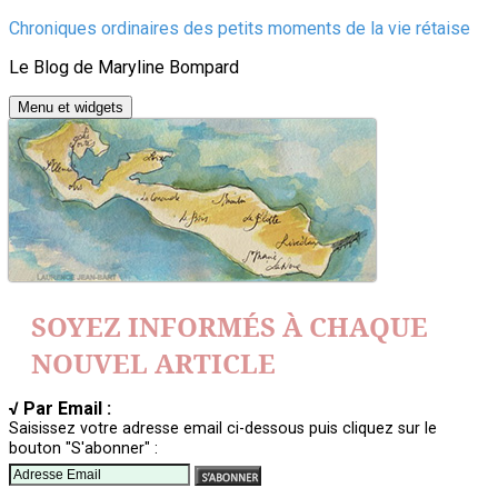
Aller
Chroniques ordinaires des petits moments de la vie rétaise
au
Le Blog de Maryline Bompard
contenu
Menu et widgets
SOYEZ INFORMÉS À CHAQUE
NOUVEL ARTICLE
√ Par Email :
Saisissez votre adresse email ci-dessous puis cliquez sur le
bouton "S'abonner" :