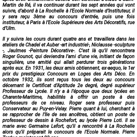
Martin de Ré, il va continuer durant les sept années qui vont
suivre, d’abord à La Rochelle à l’Ecole Normale d’Instituteur, il
y sera reçu 3ème au concours d’entrée, puis une fois
instituteur, à Paris à l’Ecole Supérieure des Arts Décoratifs, rue
d’Ulm.
Il y suivra les cours durant quatre ans et travaillera dans les
ateliers de Chadel et Auber -art industriel-, Niclausse -sculpture
-, Jaulmes -Peinture Décorative-.
C’est là qu’il rencontrera
Roger Gounot, qui deviendra l’ami d’une vie, initiant de façon
singulière, une amitié qui allait perdurer trois générations
après eux. En 1931, les deux amis obtiennent, ex-aequo, le 1er
prix du prestigieux Concours en Loges des Arts Déco. En
octobre 1932, ils sont reçus tous les deux au concours
décernant le Certificat d’Aptitude 2e degré, degré supérieur
Professeur de Lycée. Il n’y a à l’époque que deux lycées en
Charente-Maritime, habilités à offrir un poste à des
professeurs de ce niveau. Roger sera professeur puis
Conservateur au Puy-en-Velay. Pierre quant à lui, cherchant à
se rapprocher de l’Ile de ses ancêtres, obtient un poste de
professeur de dessin à Rochefort, au lycée Pierre Loti. Il se
marie avec Germaine Lefort, qu’il a rencontré à La Rochelle
alors qu’il préparait le concours de l’Ecole Normale. Pierre