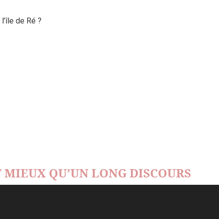
’île de Ré ?
 MIEUX QU’UN LONG DISCOURS