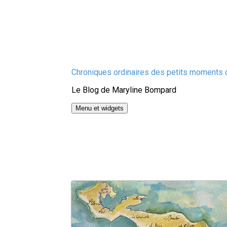
Aller
Chroniques ordinaires des petits moments d
au
Le Blog de Maryline Bompard
contenu
Menu et widgets