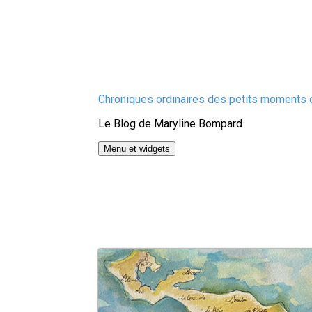
Aller
Chroniques ordinaires des petits moments d
au
Le Blog de Maryline Bompard
contenu
Menu et widgets