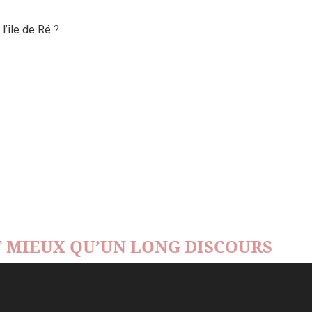
’île de Ré ?
 MIEUX QU’UN LONG DISCOURS