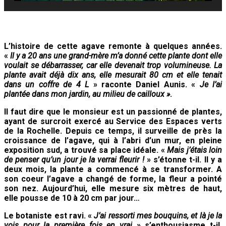
L’histoire de cette agave remonte à quelques années.
«
Il y a 20 ans une grand-mère m’a donné cette plante dont elle
voulait se débarrasser, car elle devenait trop volumineuse. La
plante avait déjà dix ans, elle mesurait 80 cm et elle tenait
dans un coffre de 4 L
» raconte Daniel Aunis. «
Je l’ai
plantée dans mon jardin, au milieu de cailloux »
.
Il faut dire que le monsieur est un passionné de plantes,
ayant de surcroit exercé au Service des Espaces verts
de la Rochelle. Depuis ce temps, il surveille de près la
croissance de l’agave, qui à l’abri d’un mur, en pleine
exposition sud, a trouvé sa place idéale. «
Mais j’étais loin
de penser qu’un jour je la verrai fleurir !
» s’étonne t-il. Il y a
deux mois, la plante a commencé à se transformer. A
son coeur l’agave a changé de forme, la fleur a pointé
son nez. Aujourd’hui, elle mesure six mètres de haut,
elle pousse de 10 à 20 cm par jour…
Le botaniste est ravi. «
J’ai ressorti mes bouquins, et là je la
vois pour la première fois en vrai
» s’enthousiasme t-il.