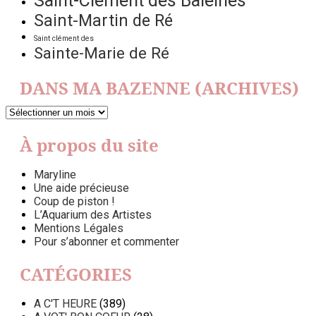
Saint-Clément des Baleines
Saint-Martin de Ré
Saint clément des
Sainte-Marie de Ré
DANS MA BAZENNE (ARCHIVES)
DANS
MA
BAZENNE
À propos du site
(ARCHIVES)
Maryline
Une aide précieuse
Coup de piston !
L’Aquarium des Artistes
Mentions Légales
Pour s’abonner et commenter
CATÉGORIES
A C'T HEURE
(389)