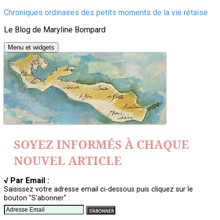
Aller
Chroniques ordinaires des petits moments de la vie rétaise
au
Le Blog de Maryline Bompard
contenu
Menu et widgets
SOYEZ INFORMÉS À CHAQUE
NOUVEL ARTICLE
√ Par Email :
Saisissez votre adresse email ci-dessous puis cliquez sur le
bouton "S'abonner" :