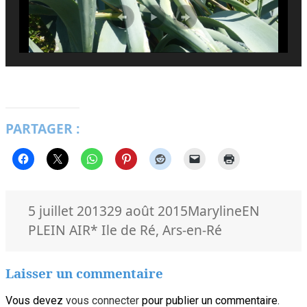
PARTAGER :
Publié
Auteur
Catégorie
5 juillet 2013
29 août 2015
Maryline
EN
le
Mots-
PLEIN AIR
* Ile de Ré
,
Ars-en-Ré
clés
Laisser un commentaire
Vous devez
vous connecter
pour publier un commentaire.