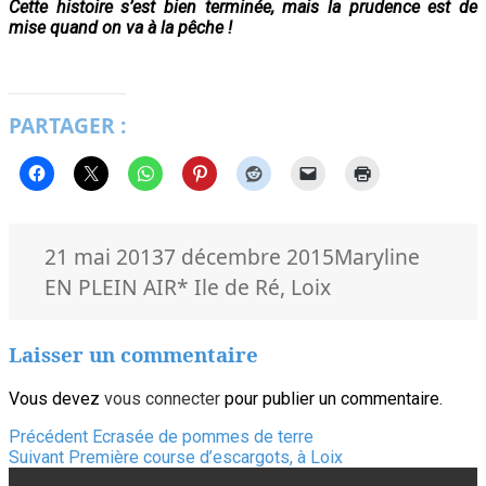
Cette histoire s’est bien terminée, mais la prudence est de
mise quand on va à la pêche !
PARTAGER :
Publié
Auteur
Catégo
21 mai 2013
7 décembre 2015
Maryline
le
Mots-
EN PLEIN AIR
* Ile de Ré
,
Loix
clés
Laisser un commentaire
Vous devez
vous connecter
pour publier un commentaire.
Navigation
Article
Précédent
Ecrasée de pommes de terre
Article
précédent :
Suivant
Première course d’escargots, à Loix
de
suivant :