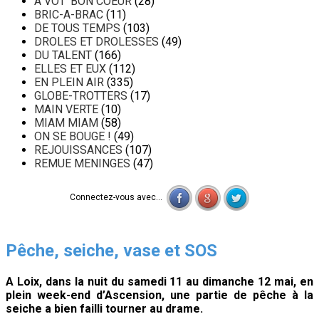
A VOT' BON COEUR
(28)
BRIC-A-BRAC
(11)
DE TOUS TEMPS
(103)
DROLES ET DROLESSES
(49)
DU TALENT
(166)
ELLES ET EUX
(112)
EN PLEIN AIR
(335)
GLOBE-TROTTERS
(17)
MAIN VERTE
(10)
MIAM MIAM
(58)
ON SE BOUGE !
(49)
REJOUISSANCES
(107)
REMUE MENINGES
(47)
Connectez-vous avec...
Pêche, seiche, vase et SOS
A Loix, dans la nuit du samedi 11 au dimanche 12 mai, en
plein week-end d’Ascension, une partie de pêche à la
seiche a bien failli tourner au drame.