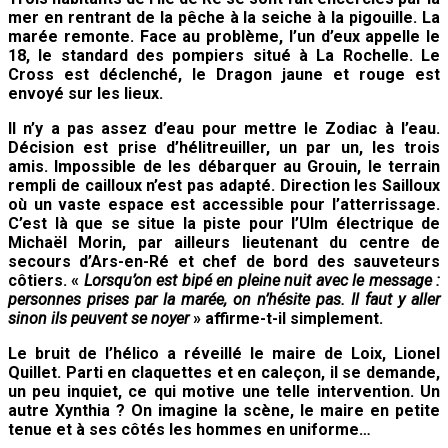
mer en rentrant de la pêche à la seiche à la pigouille. La
marée remonte. Face au problème, l’un d’eux appelle le
18, le standard des pompiers situé à La Rochelle. Le
Cross est déclenché, le Dragon jaune et rouge est
envoyé sur les lieux.
Il n’y a pas assez d’eau pour mettre le Zodiac à l’eau.
Décision est prise d’hélitreuiller, un par un, les trois
amis. Impossible de les débarquer au Grouin, le terrain
rempli de cailloux n’est pas adapté. Direction les Sailloux
où un vaste espace est accessible pour l’atterrissage.
C’est là que se situe la piste pour l’Ulm électrique de
Michaël Morin, par ailleurs lieutenant du centre de
secours d’Ars-en-Ré et chef de bord des sauveteurs
côtiers. «
Lorsqu’on est bipé en pleine nuit avec le message :
personnes prises par la marée, on n’hésite pas. Il faut y aller
sinon ils peuvent se noyer
» affirme-t-il simplement.
Le bruit de l’hélico a réveillé le maire de Loix, Lionel
Quillet. Parti en claquettes et en caleçon, il se demande,
un peu inquiet, ce qui motive une telle intervention. Un
autre Xynthia ? On imagine la scène, le maire en petite
tenue et à ses côtés les hommes en uniforme…