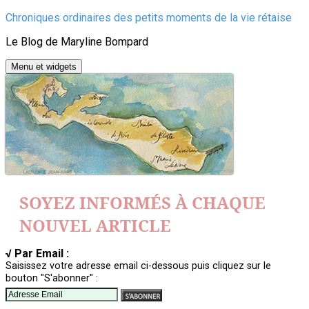
Aller
Chroniques ordinaires des petits moments de la vie rétaise
au
Le Blog de Maryline Bompard
contenu
Menu et widgets
SOYEZ INFORMÉS À CHAQUE
NOUVEL ARTICLE
√ Par Email :
Saisissez votre adresse email ci-dessous puis cliquez sur le
bouton "S'abonner" :