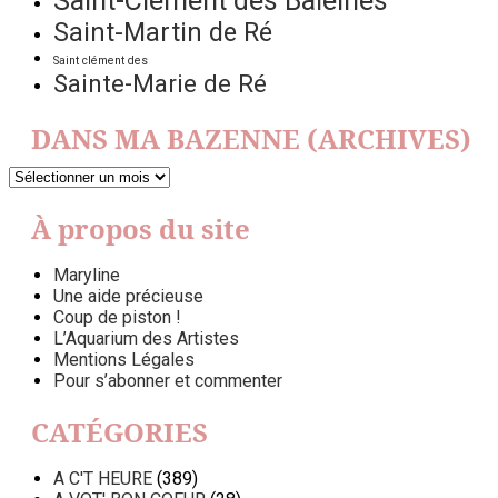
Saint-Clément des Baleines
Saint-Martin de Ré
Saint clément des
Sainte-Marie de Ré
DANS MA BAZENNE (ARCHIVES)
DANS
MA
BAZENNE
À propos du site
(ARCHIVES)
Maryline
Une aide précieuse
Coup de piston !
L’Aquarium des Artistes
Mentions Légales
Pour s’abonner et commenter
CATÉGORIES
A C'T HEURE
(389)