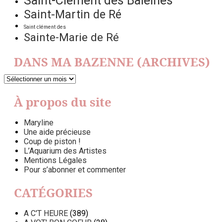
Saint-Clément des Baleines
Saint-Martin de Ré
Saint clément des
Sainte-Marie de Ré
DANS MA BAZENNE (ARCHIVES)
DANS
MA
BAZENNE
À propos du site
(ARCHIVES)
Maryline
Une aide précieuse
Coup de piston !
L’Aquarium des Artistes
Mentions Légales
Pour s’abonner et commenter
CATÉGORIES
A C'T HEURE
(389)