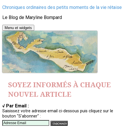
Aller
Chroniques ordinaires des petits moments de la vie rétaise
au
Le Blog de Maryline Bompard
contenu
Menu et widgets
SOYEZ INFORMÉS À CHAQUE
NOUVEL ARTICLE
√ Par Email :
Saisissez votre adresse email ci-dessous puis cliquez sur le
bouton "S'abonner" :