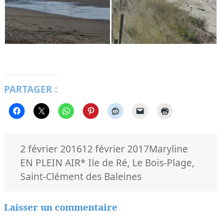
PARTAGER :
Publié
Auteur
Catégo
2 février 2016
12 février 2017
Maryline
le
Mots-
EN PLEIN AIR
* Ile de Ré
,
Le Bois-Plage
,
clés
Saint-Clément des Baleines
Laisser un commentaire