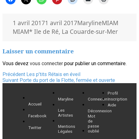
Publié
Auteur
Catégories
1 avril 2017
1 avril 2017
Maryline
MIAM
le
Mots-
MIAM
* Ile de Ré
,
La Couarde-sur-Mer
clés
Laisser un commentaire
Vous devez
vous connecter
pour publier un commentaire.
Navigation
Article
Précédent
Les p’tits Rétais en éveil
Article
précédent :
Suivant
Porte du port de la Flotte, fermée et ouverte
de
suivant :
Profil
l’article
Maryline
Connexion
Inscription
Accueil
Aide
Les
Déconnexion
Artistes
Facebook
Mot
de
passe
Mentions
Twitter
oublié
Légales