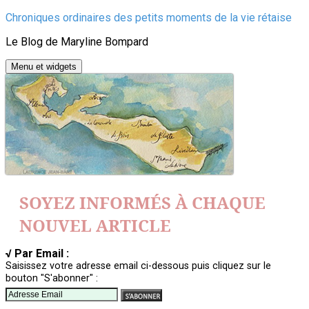
Aller
Chroniques ordinaires des petits moments de la vie rétaise
au
Le Blog de Maryline Bompard
contenu
Menu et widgets
SOYEZ INFORMÉS À CHAQUE
NOUVEL ARTICLE
√ Par Email :
Saisissez votre adresse email ci-dessous puis cliquez sur le
bouton "S'abonner" :