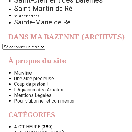
Saint-Clément des Baleines
Saint-Martin de Ré
Saint clément des
Sainte-Marie de Ré
DANS MA BAZENNE (ARCHIVES)
DANS
MA
BAZENNE
À propos du site
(ARCHIVES)
Maryline
Une aide précieuse
Coup de piston !
L’Aquarium des Artistes
Mentions Légales
Pour s’abonner et commenter
CATÉGORIES
A C'T HEURE
(389)