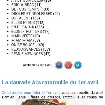
A VOT' BON COEUR
(28)
BRIC-A-BRAC
(11)
DE TOUS TEMPS
(103)
DROLES ET DROLESSES
(49)
DU TALENT
(166)
ELLES ET EUX
(112)
EN PLEIN AIR
(335)
GLOBE-TROTTERS
(17)
MAIN VERTE
(10)
MIAM MIAM
(58)
ON SE BOUGE !
(49)
REJOUISSANCES
(107)
REMUE MENINGES
(47)
Connectez-vous avec...
La daurade à la ratatouille du 1er avril
Cette année, pour fêter le 1er avril
, voici une recette du chef
Damien Lepie : filets de daurade, ratatouille et coulis de