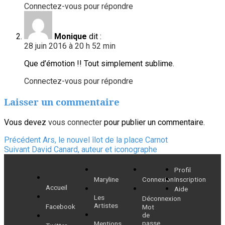
Connectez-vous pour répondre
Monique
dit :
28 juin 2016 à 20 h 52 min
Que d’émotion !! Tout simplement sublime.
Connectez-vous pour répondre
Laisser un commentaire
Vous devez
vous connecter
pour publier un commentaire.
Navigation
Article
Précédent
Ars, le nouvel îlot de la place Carnot
Article
précédent :
Suivant
David Canard, auteur et iconographe
de
suivant :
Profil
l’article
Maryline
Connexion
Inscription
Accueil
Aide
Les
Déconnexion
Artistes
Facebook
Mot
de
passe
Mentions