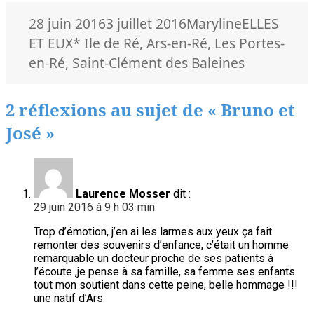
Publié
Auteur
Catégories
28 juin 2016
3 juillet 2016
Maryline
ELLES
le
Mots-
ET EUX
* Ile de Ré
,
Ars-en-Ré
,
Les Portes-
clés
en-Ré
,
Saint-Clément des Baleines
2 réflexions au sujet de « Bruno et
José »
Laurence Mosser
dit :
29 juin 2016 à 9 h 03 min
Trop d’émotion, j’en ai les larmes aux yeux ça fait
remonter des souvenirs d’enfance, c’était un homme
remarquable un docteur proche de ses patients à
l’écoute ,je pense à sa famille, sa femme ses enfants
tout mon soutient dans cette peine, belle hommage !!!
une natif d’Ars