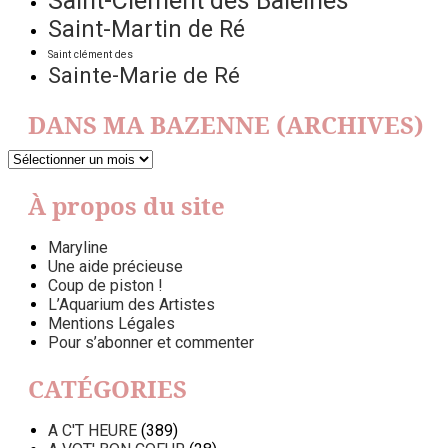
Saint-Clément des Baleines
Saint-Martin de Ré
Saint clément des
Sainte-Marie de Ré
DANS MA BAZENNE (ARCHIVES)
DANS
MA
BAZENNE
À propos du site
(ARCHIVES)
Maryline
Une aide précieuse
Coup de piston !
L’Aquarium des Artistes
Mentions Légales
Pour s’abonner et commenter
CATÉGORIES
A C'T HEURE
(389)