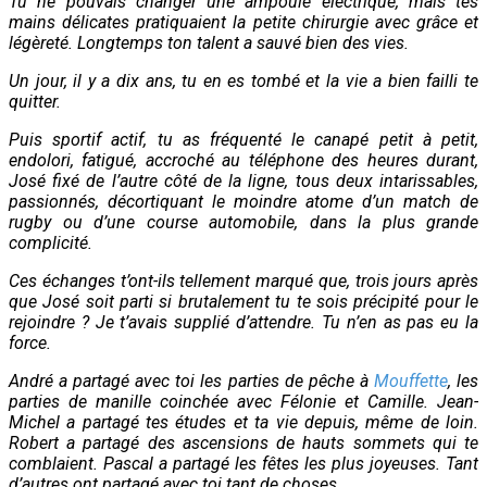
Tu ne pouvais changer une ampoule électrique, mais tes
mains délicates pratiquaient la petite chirurgie avec grâce et
légèreté. Longtemps ton talent a sauvé bien des vies.
Un jour, il y a dix ans, tu en es tombé et la vie a bien failli te
quitter.
Puis sportif actif, tu as fréquenté le canapé petit à petit,
endolori, fatigué, accroché au téléphone des heures durant,
José fixé de l’autre côté de la ligne, tous deux intarissables,
passionnés, décortiquant le moindre atome d’un match de
rugby ou d’une course automobile, dans la plus grande
complicité.
Ces échanges t’ont-ils tellement marqué que, trois jours après
que José soit parti si brutalement tu te sois précipité pour le
rejoindre ? Je t’avais supplié d’attendre. Tu n’en as pas eu la
force.
André a partagé avec toi les parties de pêche à
Mouffette
, les
parties de manille coinchée avec
Félonie et Camille. Jean-
Michel a partagé tes études et ta vie depuis, même de loin.
Robert a partagé des ascensions de hauts sommets qui te
comblaient. Pascal a partagé les fêtes les plus joyeuses. Tant
d’autres ont partagé avec toi tant de choses.