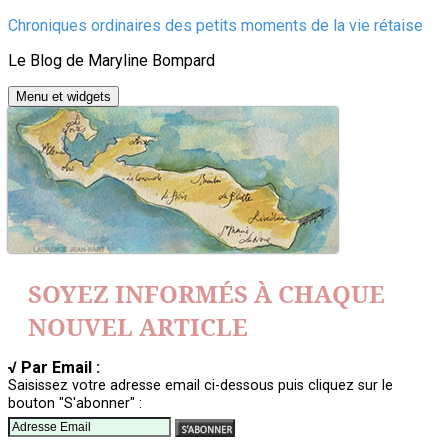
Aller
Chroniques ordinaires des petits moments de la vie rétaise
au
Le Blog de Maryline Bompard
contenu
Menu et widgets
SOYEZ INFORMÉS À CHAQUE
NOUVEL ARTICLE
√ Par Email :
Saisissez votre adresse email ci-dessous puis cliquez sur le
bouton "S'abonner" :