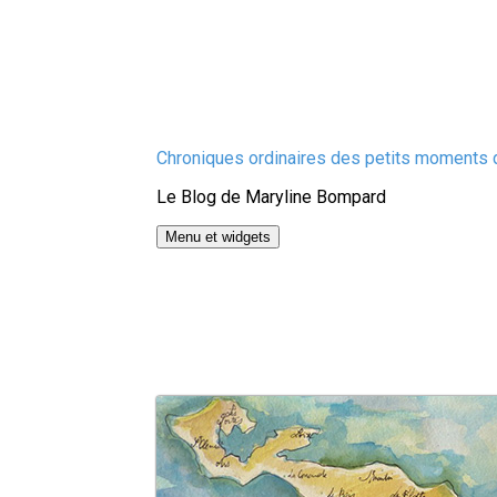
Aller
Chroniques ordinaires des petits moments d
au
Le Blog de Maryline Bompard
contenu
Menu et widgets