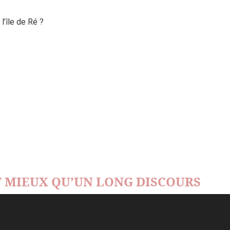
’île de Ré ?
 MIEUX QU’UN LONG DISCOURS