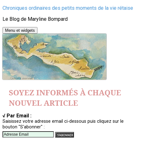
Aller
Chroniques ordinaires des petits moments de la vie rétaise
au
Le Blog de Maryline Bompard
contenu
Menu et widgets
SOYEZ INFORMÉS À CHAQUE
NOUVEL ARTICLE
√ Par Email :
Saisissez votre adresse email ci-dessous puis cliquez sur le
bouton "S'abonner" :