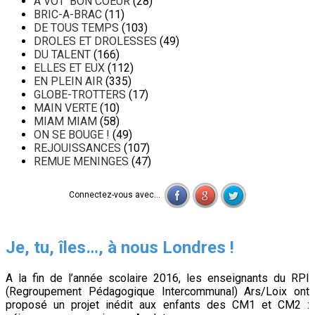
A VOT' BON COEUR
(28)
BRIC-A-BRAC
(11)
DE TOUS TEMPS
(103)
DROLES ET DROLESSES
(49)
DU TALENT
(166)
ELLES ET EUX
(112)
EN PLEIN AIR
(335)
GLOBE-TROTTERS
(17)
MAIN VERTE
(10)
MIAM MIAM
(58)
ON SE BOUGE !
(49)
REJOUISSANCES
(107)
REMUE MENINGES
(47)
Connectez-vous avec...
Je, tu, îles…, à nous Londres !
A la fin de l’année scolaire 2016, les enseignants du RPI
(Regroupement Pédagogique Intercommunal) Ars/Loix ont
proposé un projet inédit aux enfants des CM1 et CM2 :