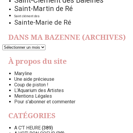
Saint-Clément des Baleines
Saint-Martin de Ré
Saint clément des
Sainte-Marie de Ré
DANS MA BAZENNE (ARCHIVES)
DANS
MA
BAZENNE
À propos du site
(ARCHIVES)
Maryline
Une aide précieuse
Coup de piston !
L’Aquarium des Artistes
Mentions Légales
Pour s’abonner et commenter
CATÉGORIES
A C'T HEURE
(389)