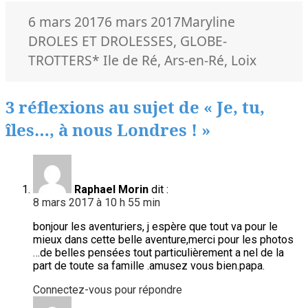
Publié
Auteur
Catégories
6 mars 2017
6 mars 2017
Maryline
le
DROLES ET DROLESSES
,
GLOBE-
Mots-
TROTTERS
* Ile de Ré
,
Ars-en-Ré
,
Loix
clés
3 réflexions au sujet de « Je, tu,
îles…, à nous Londres ! »
Raphael Morin
dit :
8 mars 2017 à 10 h 55 min
bonjour les aventuriers, j espère que tout va pour le
mieux dans cette belle aventure,merci pour les photos
…de belles pensées tout particulièrement a nel de la
part de toute sa famille .amusez vous bien.papa.
Connectez-vous pour répondre