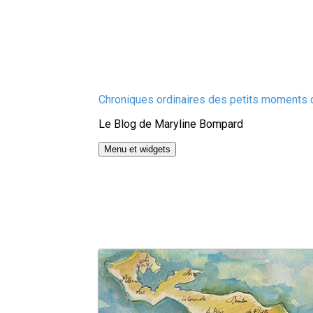
Aller
Chroniques ordinaires des petits moments d
au
Le Blog de Maryline Bompard
contenu
Menu et widgets