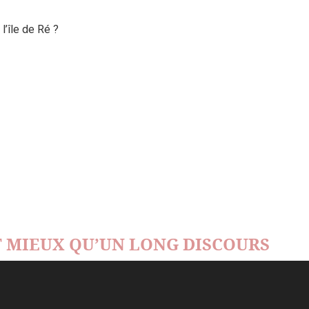
’île de Ré ?
 MIEUX QU’UN LONG DISCOURS