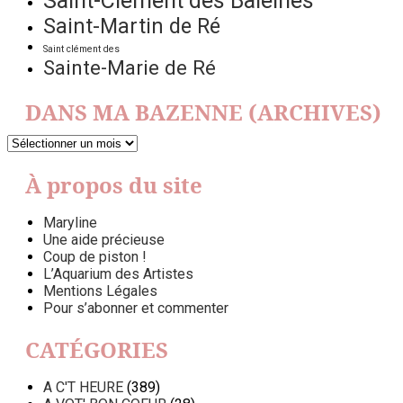
Saint-Clément des Baleines
Saint-Martin de Ré
Saint clément des
Sainte-Marie de Ré
DANS MA BAZENNE (ARCHIVES)
DANS
MA
BAZENNE
À propos du site
(ARCHIVES)
Maryline
Une aide précieuse
Coup de piston !
L’Aquarium des Artistes
Mentions Légales
Pour s’abonner et commenter
CATÉGORIES
A C'T HEURE
(389)