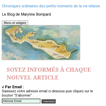
Aller
Chroniques ordinaires des petits moments de la vie rétaise
au
Le Blog de Maryline Bompard
contenu
Menu et widgets
SOYEZ INFORMÉS À CHAQUE
NOUVEL ARTICLE
√ Par Email :
Saisissez votre adresse email ci-dessous puis cliquez sur le
bouton "S'abonner" :