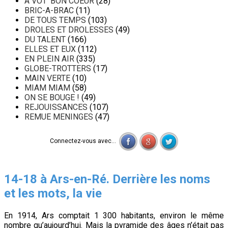
A VOT' BON COEUR
(28)
BRIC-A-BRAC
(11)
DE TOUS TEMPS
(103)
DROLES ET DROLESSES
(49)
DU TALENT
(166)
ELLES ET EUX
(112)
EN PLEIN AIR
(335)
GLOBE-TROTTERS
(17)
MAIN VERTE
(10)
MIAM MIAM
(58)
ON SE BOUGE !
(49)
REJOUISSANCES
(107)
REMUE MENINGES
(47)
Connectez-vous avec...
14-18 à Ars-en-Ré. Derrière les noms
et les mots, la vie
En 1914, Ars comptait 1 300 habitants, environ le même
nombre qu’aujourd’hui. Mais la pyramide des âges n’était pas