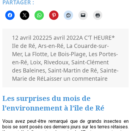
PARTAGER :
Ré,
1er
tour
Présidentielles
2022
Publié
Catégories
Mots-
12 avril 2022
25 avril 2022
A C'T HEURE
*
le
clés
Ile de Ré
,
Ars-en-Ré
,
La Couarde-sur-
Mer
,
La Flotte
,
Le Bois-Plage
,
Les Portes-
en-Ré
,
Loix
,
Rivedoux
,
Saint-Clément
des Baleines
,
Saint-Martin de Ré
,
Sainte-
sur
Marie de Ré
Laisser un commentaire
Ile
de
Les surprises du mois de
Ré,
l’environnement à l’île de Ré
1er
tour
Vous avez peut-être remarqué que de grands insectes en
Président
bois se sont posés ces derniers jours sur les terres rétaises.