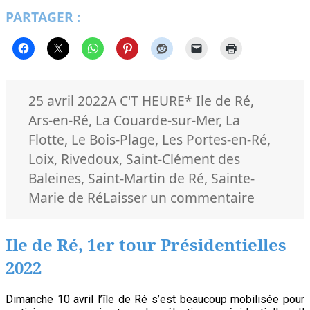
de
PARTAGER :
Ré
–
2ème
tour
Présidentielles
2022
Publié
Catégories
Mots-
25 avril 2022
A C'T HEURE
* Ile de Ré
,
le
clés
Ars-en-Ré
,
La Couarde-sur-Mer
,
La
Flotte
,
Le Bois-Plage
,
Les Portes-en-Ré
,
Loix
,
Rivedoux
,
Saint-Clément des
Baleines
,
Saint-Martin de Ré
,
Sainte-
sur
Marie de Ré
Laisser un commentaire
Ile
de
Ile de Ré, 1er tour Présidentielles
Ré
2022
–
2ème
Dimanche 10 avril l’île de Ré s’est beaucoup mobilisée pour