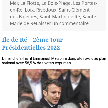
Mer
,
La Flotte
,
Le Bois-Plage
,
Les Portes-
en-Ré
,
Loix
,
Rivedoux
,
Saint-Clément
des Baleines
,
Saint-Martin de Ré
,
Sainte-
sur
Marie de Ré
Laisser un commentaire
Un
3ème
Ile de Ré – 2ème tour
mandat
Présidentielles 2022
pour
le
Dimanche 24 avril Emmanuel Macron a donc été ré-élu au plan
député
national avec 58,5 % des votes exprimés.
Olivier
Falorni