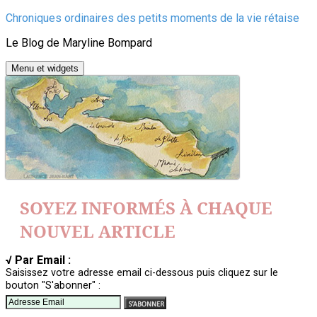
Aller
Chroniques ordinaires des petits moments de la vie rétaise
au
Le Blog de Maryline Bompard
contenu
Menu et widgets
SOYEZ INFORMÉS À CHAQUE
NOUVEL ARTICLE
√ Par Email :
Saisissez votre adresse email ci-dessous puis cliquez sur le
bouton "S'abonner" :