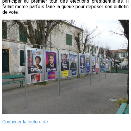
tour
participer au premier tour des élections présidentielles. Il
fallait même parfois faire la queue pour déposer son bulletin
Président
de vote.
2022
Ile
Continuer la lecture de
de