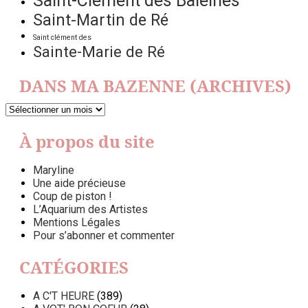
Saint-Clément des Baleines
Saint-Martin de Ré
Saint clément des
Sainte-Marie de Ré
DANS MA BAZENNE (ARCHIVES)
DANS
MA
BAZENNE
À propos du site
(ARCHIVES)
Maryline
Une aide précieuse
Coup de piston !
L’Aquarium des Artistes
Mentions Légales
Pour s’abonner et commenter
CATÉGORIES
A C'T HEURE
(389)