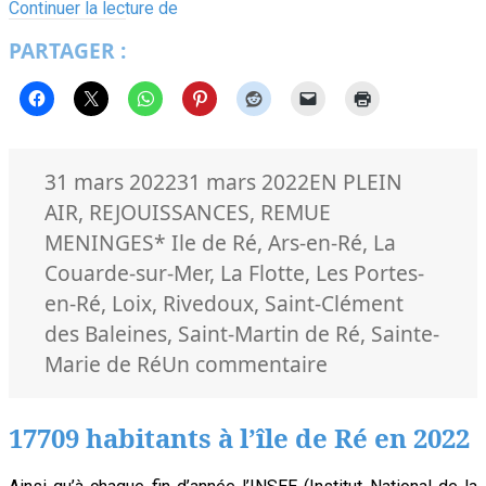
Les
Continuer la lecture de
surprises
PARTAGER :
du
mois
de
l’environnement
à
l’île
de
Publié
Catégories
31 mars 2022
31 mars 2022
EN PLEIN
Ré
le
AIR
,
REJOUISSANCES
,
REMUE
Mots-
MENINGES
* Ile de Ré
,
Ars-en-Ré
,
La
clés
Couarde-sur-Mer
,
La Flotte
,
Les Portes-
en-Ré
,
Loix
,
Rivedoux
,
Saint-Clément
des Baleines
,
Saint-Martin de Ré
,
Sainte-
sur
Marie de Ré
Un commentaire
Les
surprises
17709 habitants à l’île de Ré en 2022
du
mois