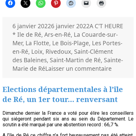
de
Ré
en
2022
Publié
Catégories
Mots
6 janvier 2022
6 janvier 2022
A C'T HEURE
le
clés
* Ile de Ré
,
Ars-en-Ré
,
La Couarde-sur-
Mer
,
La Flotte
,
Le Bois-Plage
,
Les Portes-
en-Ré
,
Loix
,
Rivedoux
,
Saint-Clément
des Baleines
,
Saint-Martin de Ré
,
Sainte-
sur
Marie de Ré
Laisser un commentaire
17709
habitant
Elections départementales à l’île
à
de Ré, un 1er tour… renversant
l’île
de
Dimanche dernier la France a voté pour élire les conseillers
Ré
qui siégeront pendant six ans au sein du Département. Le
scrutin a été marqué par une abstention record : 66,7 %.
en
A l’île de Ré ce chiffre n’a fort heureusement pas été atteint,