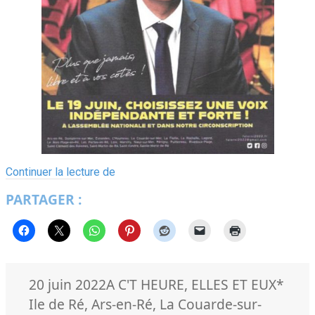
Un
Continuer la lecture de
3ème
PARTAGER :
mandat
pour
le
député
Olivier
Falorni
Publié
Catégories
Mots-
20 juin 2022
A C'T HEURE
,
ELLES ET EUX
*
le
clés
Ile de Ré
,
Ars-en-Ré
,
La Couarde-sur-