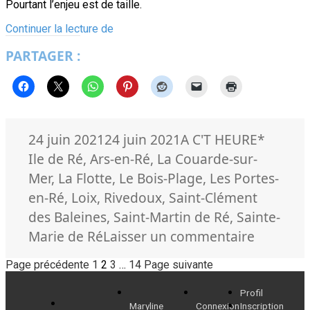
Pourtant l’enjeu est de taille.
Elections
Continuer la lecture de
départementales
PARTAGER :
à
l’île
de
Ré,
un
1er
tour…
Publié
Catégories
Mots-
24 juin 2021
24 juin 2021
A C'T HEURE
*
renversant
le
clés
Ile de Ré
,
Ars-en-Ré
,
La Couarde-sur-
Mer
,
La Flotte
,
Le Bois-Plage
,
Les Portes-
en-Ré
,
Loix
,
Rivedoux
,
Saint-Clément
des Baleines
,
Saint-Martin de Ré
,
Sainte-
sur
Marie de Ré
Laisser un commentaire
Election
Pagination
Page
Page
Page
Page
Page précédente
1
2
3
…
14
Page suivante
départe
des
à
Profil
Maryline
Connexion
Inscription