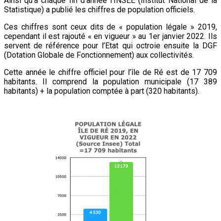
Ainsi qu’à chaque fin d’année l’INSEE (Institut National de la
Statistique) a publié les chiffres de population officiels.
de
l’environnemen
Ces chiffres sont ceux dits de « population légale » 2019,
cependant il est rajouté « en vigueur » au 1er janvier 2022. Ils
à
servent de référence pour l’Etat qui octroie ensuite la DGF
l’île
(Dotation Globale de Fonctionnement) aux collectivités.
de
Cette année le chiffre officiel pour l’île de Ré est de 17 709
Ré
habitants. Il comprend la population municipale (17 389
habitants) + la population comptée à part (320 habitants).