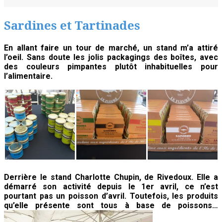
Une
rose
Sardines et Tartinades
nommée
Rivedoux-
En allant faire un tour de marché, un stand m’a attiré
l’oeil. Sans doute les jolis packagings des boîtes, avec
Plage
des couleurs pimpantes plutôt inhabituelles pour
l’alimentaire.
Derrière le stand Charlotte Chupin, de Rivedoux. Elle a
démarré son activité depuis le 1er avril, ce n’est
pourtant pas un poisson d’avril. Toutefois, les produits
qu’elle présente sont tous à base de poissons…