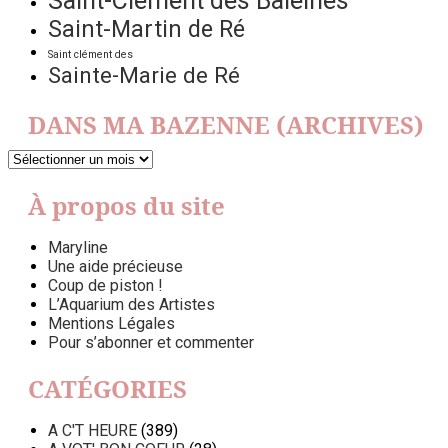
Saint-Clément des Baleines
Saint-Martin de Ré
Saint clément des
Sainte-Marie de Ré
DANS MA BAZENNE (ARCHIVES)
DANS
MA
BAZENNE
À propos du site
(ARCHIVES)
Maryline
Une aide précieuse
Coup de piston !
L’Aquarium des Artistes
Mentions Légales
Pour s’abonner et commenter
CATÉGORIES
A C'T HEURE
(389)