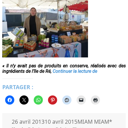
« Il n’y avait pas de produits en conserve, réalisés avec des
Sardines
ingrédients de l’île de Ré,
Continuer la lecture de
et
Tartinades
PARTAGER :
Publié
Catégories
Mots-
26 avril 2013
10 avril 2015
MIAM MIAM
*