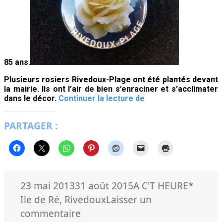
85 ans.
Plusieurs rosiers Rivedoux-Plage ont été plantés devant
la mairie. Ils ont l’air de bien s’enraciner et s’acclimater
Une
dans le décor.
Continuer la lecture de
rose
nommée
PARTAGER :
Rivedoux-
Plage
Publié
Catégories
Mots-
23 mai 2013
31 août 2015
A C'T HEURE
*
le
clés
Ile de Ré
,
Rivedoux
Laisser un
sur
commentaire