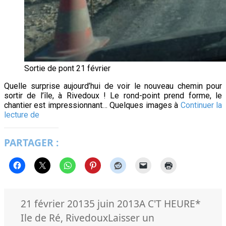
Sortie de pont 21 février
Quelle surprise aujourd’hui de voir le nouveau chemin pour
sortir de l’île, à Rivedoux ! Le rond-point prend forme, le
chantier est impressionnant… Quelques images à
Continuer la
Sortie
lecture de
du
pont
PARTAGER :
de
Ré,
21
février
Publié
Catégories
Mots-
21 février 2013
5 juin 2013
A C'T HEURE
*
le
clés
Ile de Ré
,
Rivedoux
Laisser un