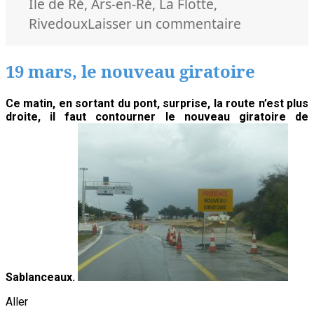
le
clés
Ile de Ré
,
Ars-en-Ré
,
La Flotte
,
sur
Rivedoux
Laisser un commentaire
Sardines
et
19 mars, le nouveau giratoire
Tartinades
Ce matin, en sortant du pont, surprise, la route n’est plus
droite, il faut contourner le nouveau giratoire de
Sablanceaux.
Aller