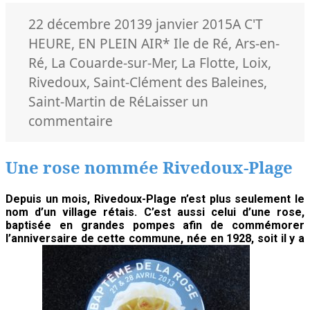
Publié
Catégories
22 décembre 2013
9 janvier 2015
A C'T
le
Mots-
HEURE
,
EN PLEIN AIR
* Ile de Ré
,
Ars-en-
clés
Ré
,
La Couarde-sur-Mer
,
La Flotte
,
Loix
,
Rivedoux
,
Saint-Clément des Baleines
,
Saint-Martin de Ré
Laisser un
sur
commentaire
Parcs
ostréicoles
Une rose nommée Rivedoux-Plage
sous
haute
Depuis un mois, Rivedoux-Plage n’est plus seulement le
nom d’un village rétais. C’est aussi celui d’une rose,
surveillance
baptisée en grandes pompes afin de commémorer
l’anniversaire de cette commune, née en 1928, soit il y a