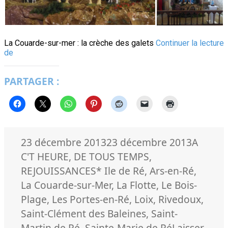
La Couarde-sur-mer : la crèche des galets
Continuer la lecture
Les
de
dix
crèches
PARTAGER :
rétaises
Publié
Catégor
23 décembre 2013
23 décembre 2013
A
le
C'T HEURE
,
DE TOUS TEMPS
,
Mots-
REJOUISSANCES
* Ile de Ré
,
Ars-en-Ré
,
clés
La Couarde-sur-Mer
,
La Flotte
,
Le Bois-
Plage
,
Les Portes-en-Ré
,
Loix
,
Rivedoux
,
Saint-Clément des Baleines
,
Saint-
Martin de Ré
,
Sainte-Marie de Ré
Laisser