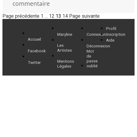
sur
commentaire
Sortie
Pagination
Page
Page
Page
Page
Page précédente
1
…
12
13
14
Page suivante
du
des
pont
Profil
Maryline
Connexion
Inscription
publications
de
Accueil
Aide
Ré,
Les
Déconnexion
Artistes
Facebook
Mot
21
de
passe
Mentions
février
Twitter
oublié
Légales