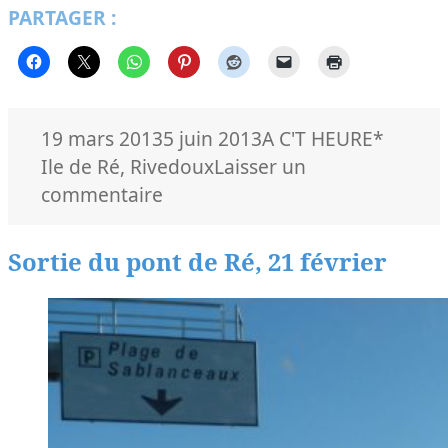
PARTAGER :
Publié
Catégories
Mots-
19 mars 2013
5 juin 2013
A C'T HEURE
*
le
clés
Ile de Ré
,
Rivedoux
Laisser un
sur
commentaire
19
mars,
Sortie du pont de Ré, 21 février
le
nouveau
giratoire