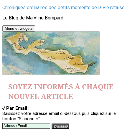
Aller
Chroniques ordinaires des petits moments de la vie rétaise
au
Le Blog de Maryline Bompard
contenu
Menu et widgets
SOYEZ INFORMÉS À CHAQUE
NOUVEL ARTICLE
√ Par Email :
Saisissez votre adresse email ci-dessous puis cliquez sur le
bouton "S'abonner" :